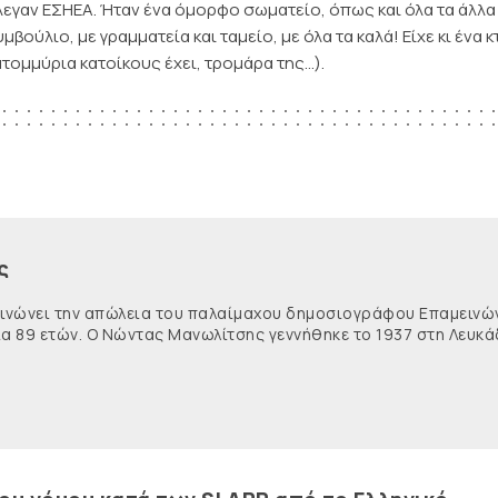
έλεγαν ΕΣΗΕΑ. Ήταν ένα όμορφο σωματείο, όπως και όλα τα άλλα
βούλιο, με γραμματεία και ταμείο, με όλα τα καλά! Είχε κι ένα κ
κατομμύρια κατοίκους έχει, τρομάρα της…).
ς
κοινώνει την απώλεια του παλαίμαχου δημοσιογράφου Επαμειν
ία 89 ετών. Ο Νώντας Μανωλίτσης γεννήθηκε το 1937 στη Λευκά