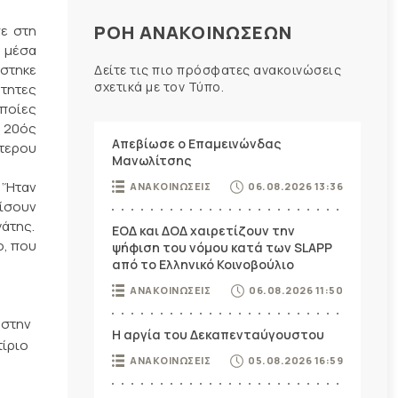
ΡΟΗ ΑΝΑΚΟΙΝΩΣΕΩΝ
σε στη
Τ μέσα
άστηκε
Δείτε τις πιο πρόσφατες ανακοινώσεις
σχετικά με τον Τύπο.
ότητες
οποίες
Ο 20ός
Απεβίωσε ο Επαμεινώνδας
τερου
Μανωλίτσης
 ‘Ήταν
ΑΝΑΚΟΙΝΩΣΕΙΣ
06.08.2026 13:36
ρίσουν
γάτης.
ΕΟΔ και ΔΟΔ χαιρετίζουν την
ο, που
ψήφιση του νόμου κατά των SLAPP
από το Ελληνικό Κοινοβούλιο
ΑΝΑΚΟΙΝΩΣΕΙΣ
06.08.2026 11:50
 στην
Η αργία του Δεκαπενταύγουστου
τίριο
ΑΝΑΚΟΙΝΩΣΕΙΣ
05.08.2026 16:59