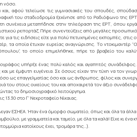
η νόσο.
 και, αφού τελείωσε τις γυμνασιακές του σπουδές, σπούδα
ραφική του σταδιοδρομία ξεκίνησε από το Ραδιόφωνο της ΕΡ
τη συνέχεια μεταπήδησε στην τηλεόραση της ΕΡΤ, όπου εργ
ιτιστικού ρεπορτάζ. Πήρε συνεντεύξεις από μεγάλες προσωπικ
τε για τις ειδήσεις είτε για πολύ πετυχημένες εκπομπές, στις 
ντέρ, τα οποία έτυχαν ευρείας αναγνώρισης. Το ντοκιμαντέρ “
πουλου”, το οποίο επιμελήθηκε, πήρε το βραβείο του καλύ
ογράφος υπήρξε ένας πολύ καλός και αγαπητός συνάδελφος.
και με έμφυτη ευγένεια. Σε όσους είχαν την τύχη να τον γνω
 τόσο ως επαγγελματίας όσο και ως άνθρωπος, φίλος και συνερ
ήριά του στους οικείους του και αποχαιρετά τον άξιο συνάδελφ
μώντας το δημοσιογραφικό λειτούργημα.
ις 13.30 στο Γ’ Νεκροταφείο Νίκαιας.
έλεγαν ΕΣΗΕΑ. Ήταν ένα όμορφο σωματείο, όπως και όλα τα άλλα
βούλιο, με γραμματεία και ταμείο, με όλα τα καλά! Είχε κι ένα κ
κατομμύρια κατοίκους έχει, τρομάρα της…).