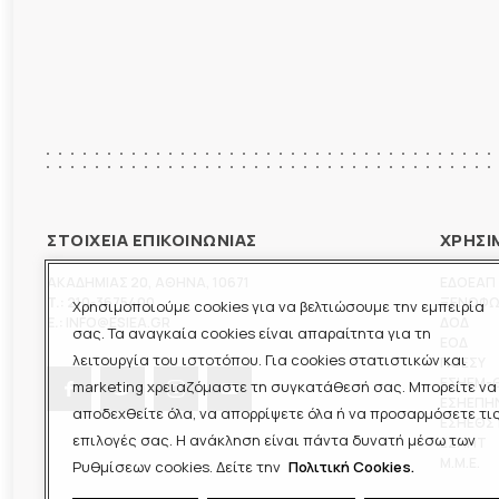
ΣΤΟΙΧΕΙΑ ΕΠΙΚΟΙΝΩΝΙΑΣ
ΧΡΗΣΙ
ΑΚΑΔΗΜΙΑΣ 20
,
ΑΘΗΝΑ
,
10671
ΕΔΟΕΑΠ
T.:
210-3675400
ΞΕΝΟΦ
Χρησιμοποιούμε cookies για να βελτιώσουμε την εμπειρία
E.:
INFO@ESIEA.GR
ΔΟΔ
σας. Τα αναγκαία cookies είναι απαραίτητα για τη
ΕΟΔ
λειτουργία του ιστοτόπου. Για cookies στατιστικών και
ΠΟΕΣΥ
ΕΣΗΕΜ-
marketing χρειαζόμαστε τη συγκατάθεσή σας. Μπορείτε να
ΕΣΗΕΠΗ
αποδεχθείτε όλα, να απορρίψετε όλα ή να προσαρμόσετε τι
ΕΣΗΕΘΣ
επιλογές σας. Η ανάκληση είναι πάντα δυνατή μέσω των
ΕΣΠΗΤ
M.M.E.
Ρυθμίσεων cookies. Δείτε την
Πολιτική Cookies.