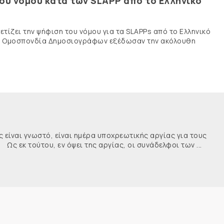
του νόμου κατά των SLAPP από το Ελληνικό
τίζει την ψήφιση του νόμου για τα SLAPPs από το Ελληνικό
νής Ομοσπονδία Δημοσιογράφων εξέδωσαν την ακόλουθη
ναι γνωστό, είναι ημέρα υποχρεωτικής αργίας για τους
κ τούτου, εν όψει της αργίας, οι συνάδελφοι των ...