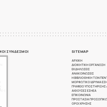
ΜΟΙ ΣΥΝΔΕΣΜΟΙ
SITEMAP
ΑΡΧΙΚΗ
ΩΝ
ΔΙΟΙΚΗΤΙΚΗ ΟΡΓΑΝΩΣΗ
ΕΚΔΗΛΩΣΕΙΣ
ΑΝΑΚΟΙΝΩΣΕΙΣ
Η ΒΙΒΛΙΟΘΗΚΗ ΤΩΝ ΠΕΝ
Θ
ΜΟΡΦΩΤΙΚΟ ΙΔΡΥΜΑ ΕΣ
Ν
ΓΡΑΦΕΙΟ ΥΠΟΣΤΗΡΙΞΗΣ
ς
ΤΕ-Ε
ΑΙΘΟΥΣΕΣ ΕΣΗΕΑ
ΕΠΙΚΟΙΝΩΝΙΑ
ΠΡΟΣΤΑΣΙΑ ΠΡΟΣΩΠΙΚ
ΟΡΟΙ ΧΡΗΣΗΣ