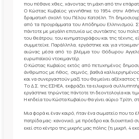
που πέθανε χθες, χάνοντας τη μάχη από την επάρατ
Ο Κώστας Κωβαίος γεννήθηκε το 1954 στην Αθήνα
δραματική σχολή του Πέλου Κατσέλη. Τη δημοσιογ
από τα προγράμματα του Απόδημου Ελληνισμού. Σ
πάντοτε με μεγάλη επιτυχία ως συντάκτης του πολ
του θεάτρου, του κινηματογράφου και της τέχνης, εί
συμμετείχε. Παράλληλα, εργάστηκε και για ντοκιμα
αιώνας μέσα από το βλέμμα του Θόδωρου Αγγελό
ευρωπαϊκού ντοκιμαντέρ.
Ο Κώστας Κωβαίος εκτός από πετυχημένος δημοσι
άνθρωπος με ήθος, σεμνός, βαθιά καλλιεργημένος 
και να συνεργαστούν μαζί του θα μείνει αξέχαστος
Το Δ.Σ. της ΕΣΗΕΑ, εκφράζει τα ειλικρινά συλλυπητ
εργάστηκε τηρώντας πάντοτε τη δεοντολογία και τι
Η κηδεία του Κώστα Κωβαίου θα γίνει αύριο Τρίτη, στ
Μια φορά κι έναν καιρό, ήταν ένα σωματείο που το 
πατρίδα μας: κανονικό, με πρόεδρο και διοικητικό συμ
εκεί στο κέντρο της μικρής μας πόλης (τι μικρή, 4 ε