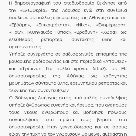
Η δημοσιογραφική του σταδιοδρομία ξεκίνησε από
την «Ελευθερία» της Λάρισας ενώ στη συνέχεια
δούλεψε σε πολλές εφημερίδες της Αθήνας όπως οι:
«Εβδόμη», «Επικαιρότητα», «Νίκη», «Ενημέρωση»,
«Πριν», «Αθηναϊκός Τύπος», «Βραδυνή», «Χώρα», ως
ελεύθερος ρεπόρτερ, συντάκτης ύλης και
αρχισυντάκτης.
Υπήρξε συνεργάτης σε ραδιοφωνικές εκπομπές της
βαυαρικής ραδιοφωνίας και στα περιοδικά «Απόψεις»
και «Τρίαινα». Για πολλά χρόνια δίδαξε σε ΙΕΚ
δημοσιογραφίας της Αθήνας ως καθηγητής
μαθημάτων σύνταξης ύλης, ερευνητικού ρεπορτάζ και
τεχνικής των συνεντεύξεων.
Ο Θόδωρος Απέργης εκτός από καλός συνάδελφος
υπήρξε άνθρωπος ευγενής και ήρεμος, που αγαπούσε
τους νέους ανθρώπους και βοήθησε πολλούς
συναδέλφους στα πρώτα τους βήματα στη
δημοσιογραφία. Ήταν γενναιόδωρος και σε όσους
είχαν την τύχη να τον γνωρίσουν θα μείνει αξέχαστη η