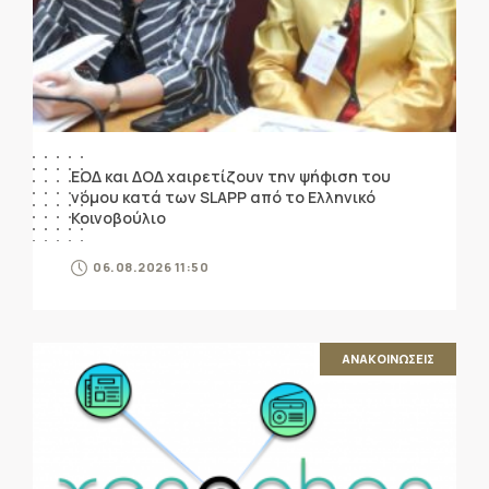
ΕΟΔ και ΔΟΔ χαιρετίζουν την ψήφιση του
νόμου κατά των SLAPP από το Ελληνικό
Κοινοβούλιο
06.08.2026 11:50
ΑΝΑΚΟΙΝΩΣΕΙΣ