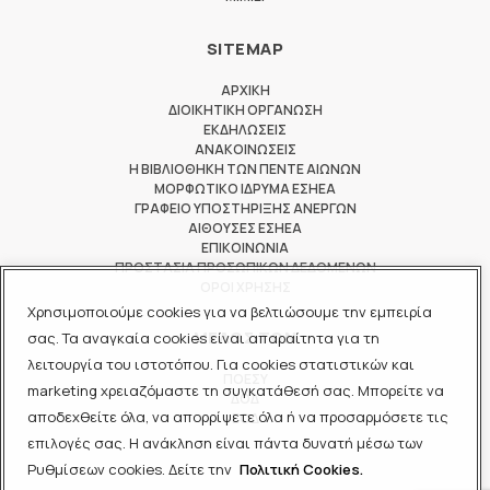
SITEMAP
ΑΡΧΙΚΗ
ΔΙΟΙΚΗΤΙΚΗ ΟΡΓΑΝΩΣΗ
ΕΚΔΗΛΩΣΕΙΣ
ΑΝΑΚΟΙΝΩΣΕΙΣ
Η ΒΙΒΛΙΟΘΗΚΗ ΤΩΝ ΠΕΝΤΕ ΑΙΩΝΩΝ
ΜΟΡΦΩΤΙΚΟ ΙΔΡΥΜΑ ΕΣΗΕΑ
ΓΡΑΦΕΙΟ ΥΠΟΣΤΗΡΙΞΗΣ ΑΝΕΡΓΩΝ
ΑΙΘΟΥΣΕΣ ΕΣΗΕΑ
ΕΠΙΚΟΙΝΩΝΙΑ
ΠΡΟΣΤΑΣΙΑ ΠΡΟΣΩΠΙΚΩΝ ΔΕΔΟΜΕΝΩΝ
ΟΡΟΙ ΧΡΗΣΗΣ
Χρησιμοποιούμε cookies για να βελτιώσουμε την εμπειρία
ΜΕΛΟΣ ΤΩΝ
σας. Τα αναγκαία cookies είναι απαραίτητα για τη
λειτουργία του ιστοτόπου. Για cookies στατιστικών και
ΠΟΕΣΥ
marketing χρειαζόμαστε τη συγκατάθεσή σας. Μπορείτε να
ΔΟΔ
αποδεχθείτε όλα, να απορρίψετε όλα ή να προσαρμόσετε τις
ΕΟΔ
επιλογές σας. Η ανάκληση είναι πάντα δυνατή μέσω των
Ρυθμίσεων cookies. Δείτε την
Πολιτική Cookies.