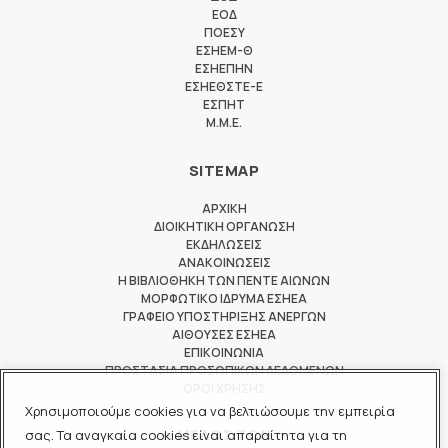
ΕΟΔ
ΠΟΕΣΥ
ΕΣΗΕΜ-Θ
ΕΣΗΕΠΗΝ
ΕΣΗΕΘΣΤΕ-Ε
ΕΣΠΗΤ
M.M.E.
SITEMAP
ΑΡΧΙΚΗ
ΔΙΟΙΚΗΤΙΚΗ ΟΡΓΑΝΩΣΗ
ΕΚΔΗΛΩΣΕΙΣ
ΑΝΑΚΟΙΝΩΣΕΙΣ
Η ΒΙΒΛΙΟΘΗΚΗ ΤΩΝ ΠΕΝΤΕ ΑΙΩΝΩΝ
ΜΟΡΦΩΤΙΚΟ ΙΔΡΥΜΑ ΕΣΗΕΑ
ΓΡΑΦΕΙΟ ΥΠΟΣΤΗΡΙΞΗΣ ΑΝΕΡΓΩΝ
ΑΙΘΟΥΣΕΣ ΕΣΗΕΑ
ΕΠΙΚΟΙΝΩΝΙΑ
ΠΡΟΣΤΑΣΙΑ ΠΡΟΣΩΠΙΚΩΝ ΔΕΔΟΜΕΝΩΝ
ΟΡΟΙ ΧΡΗΣΗΣ
Χρησιμοποιούμε cookies για να βελτιώσουμε την εμπειρία
ΜΕΛΟΣ ΤΩΝ
σας. Τα αναγκαία cookies είναι απαραίτητα για τη