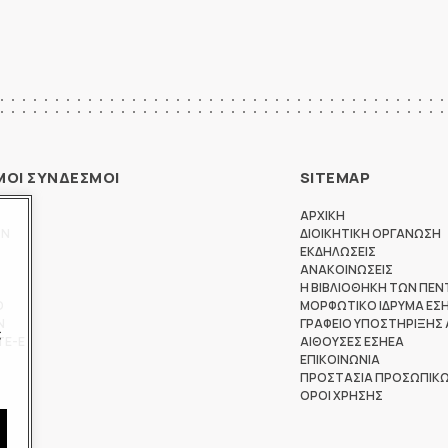
ΜΟΙ ΣΥΝΔΕΣΜΟΙ
SITEMAP
ΑΡΧΙΚΗ
ΩΝ
ΔΙΟΙΚΗΤΙΚΗ ΟΡΓΑΝΩΣΗ
ΕΚΔΗΛΩΣΕΙΣ
ΑΝΑΚΟΙΝΩΣΕΙΣ
Η ΒΙΒΛΙΟΘΗΚΗ ΤΩΝ ΠΕΝ
Θ
ΜΟΡΦΩΤΙΚΟ ΙΔΡΥΜΑ ΕΣ
Ν
ΓΡΑΦΕΙΟ ΥΠΟΣΤΗΡΙΞΗΣ
ς
ΤΕ-Ε
ΑΙΘΟΥΣΕΣ ΕΣΗΕΑ
ΕΠΙΚΟΙΝΩΝΙΑ
ΠΡΟΣΤΑΣΙΑ ΠΡΟΣΩΠΙΚ
ΟΡΟΙ ΧΡΗΣΗΣ