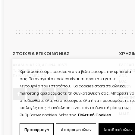
ΣΤΟΙΧΕΙΑ ΕΠΙΚΟΙΝΩΝΙΑΣ
ΧΡΗΣΙ
ΑΚΑΔΗΜΙΑΣ 20
,
ΑΘΗΝΑ
,
10671
ΕΔΟΕΑΠ
T.:
210-3675400
ΞΕΝΟΦ
Χρησιμοποιούμε cookies για να βελτιώσουμε την εμπειρία
E.:
INFO@ESIEA.GR
ΔΟΔ
σας. Τα αναγκαία cookies είναι απαραίτητα για τη
ΕΟΔ
λειτουργία του ιστοτόπου. Για cookies στατιστικών και
ΠΟΕΣΥ
ΕΣΗΕΜ-
marketing χρειαζόμαστε τη συγκατάθεσή σας. Μπορείτε να
ΕΣΗΕΠΗ
αποδεχθείτε όλα, να απορρίψετε όλα ή να προσαρμόσετε τι
ΕΣΗΕΘΣ
επιλογές σας. Η ανάκληση είναι πάντα δυνατή μέσω των
ΕΣΠΗΤ
M.M.E.
Ρυθμίσεων cookies. Δείτε την
Πολιτική Cookies.
Προσαρμογή
Απόρριψη όλων
Αποδοχή όλων