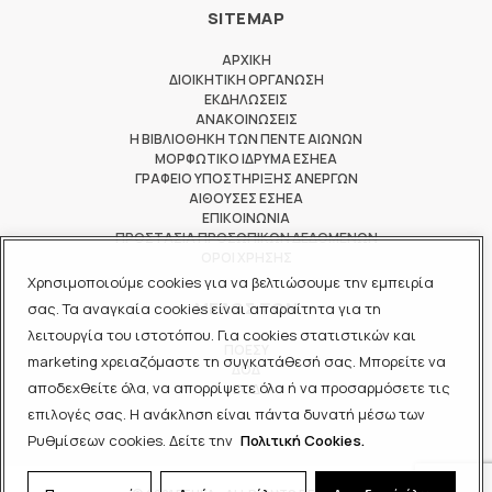
SITEMAP
ΑΡΧΙΚΗ
ΔΙΟΙΚΗΤΙΚΗ ΟΡΓΑΝΩΣΗ
ΕΚΔΗΛΩΣΕΙΣ
ΑΝΑΚΟΙΝΩΣΕΙΣ
Η ΒΙΒΛΙΟΘΗΚΗ ΤΩΝ ΠΕΝΤΕ ΑΙΩΝΩΝ
ΜΟΡΦΩΤΙΚΟ ΙΔΡΥΜΑ ΕΣΗΕΑ
ΓΡΑΦΕΙΟ ΥΠΟΣΤΗΡΙΞΗΣ ΑΝΕΡΓΩΝ
ΑΙΘΟΥΣΕΣ ΕΣΗΕΑ
ΕΠΙΚΟΙΝΩΝΙΑ
ΠΡΟΣΤΑΣΙΑ ΠΡΟΣΩΠΙΚΩΝ ΔΕΔΟΜΕΝΩΝ
ΟΡΟΙ ΧΡΗΣΗΣ
Χρησιμοποιούμε cookies για να βελτιώσουμε την εμπειρία
ΜΕΛΟΣ ΤΩΝ
σας. Τα αναγκαία cookies είναι απαραίτητα για τη
λειτουργία του ιστοτόπου. Για cookies στατιστικών και
ΠΟΕΣΥ
marketing χρειαζόμαστε τη συγκατάθεσή σας. Μπορείτε να
ΔΟΔ
αποδεχθείτε όλα, να απορρίψετε όλα ή να προσαρμόσετε τις
ΕΟΔ
επιλογές σας. Η ανάκληση είναι πάντα δυνατή μέσω των
Ρυθμίσεων cookies. Δείτε την
Πολιτική Cookies.