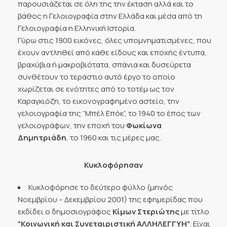
παρουσιάζεται σε όλη της την έκταση αλλά και το
βάθος η Γελοιογραφία στην Ελλάδα και μέσα από τη
Γελοιογραφία η Ελληνική Ιστορία.
Γύρω στις 1900 εικόνες, όλες υπομνηματισμένες, που
έχουν αντληθεί από κάθε είδους και εποχής έντυπα,
βραχύβια ή μακροβιότατα, σπάνια και δυσεύρετα
συνθέτουν το τεράστιο αυτό έργο το οποίο
χωρίζεται σε ενότητες από το τοτέμ ως τον
Καραγκιόζη, το εικονογραφημένο αστείο, την
γελοιογραφία της “Μπέλ Επόκ”, το 1940 το έπος των
γελοιογράφων, την εποχή του
Φωκίωνα
Δημητριάδη
, το 1960 και τις μέρες μας.
Κυκλοφόρησαν
Κυκλοφόρησε το δεύτερο φύλλο (μηνός
Νοεμβρίου – Δεκεμβρίου 2001) της εφημερίδας που
εκδίδει ο δημοσιογράφος
Κίμων Στεριώτης
με τίτλο
“Κοινωνική και Συνεταιριστική ΑΛΛΗΛΕΓΓΥΗ”
. Είναι