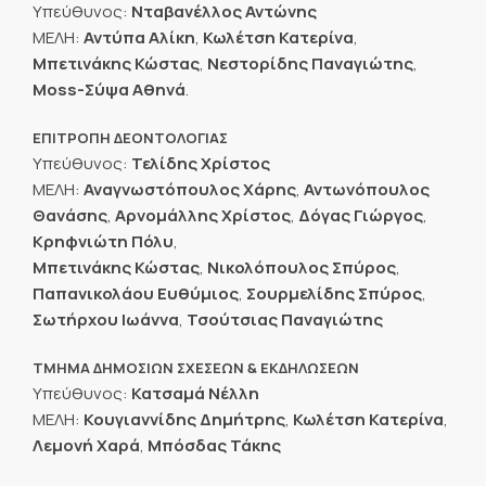
Υπεύθυνος:
Νταβανέλλος Αντώνης
ΜΕΛΗ:
Αντύπα Αλίκη
,
Κωλέτση Κατερίνα
,
Μπετινάκης Κώστας
,
Νεστορίδης Παναγιώτης
,
Moss-Σύψα Αθηνά
.
ΕΠΙΤΡΟΠΗ ΔΕΟΝΤΟΛΟΓΙΑΣ
Υπεύθυνος:
Τελίδης Χρίστος
ΜΕΛΗ:
Αναγνωστόπουλος Χάρης
,
Αντωνόπουλος
Θανάσης
,
Αρνομάλλης Χρίστος
,
Δόγας Γιώργος
,
Κρηφνιώτη Πόλυ
,
Μπετινάκης Κώστας
,
Νικολόπουλος Σπύρος
,
Παπανικολάου Ευθύμιος
,
Σουρμελίδης Σπύρος
,
Σωτήρχου Ιωάννα
,
Τσούτσιας Παναγιώτης
ΤΜΗΜΑ ΔΗΜΟΣΙΩΝ ΣΧΕΣΕΩΝ & ΕΚΔΗΛΩΣΕΩΝ
Υπεύθυνος:
Κατσαμά Νέλλη
ΜΕΛΗ:
Κουγιαννίδης Δημήτρης
,
Κωλέτση Κατερίνα
,
Λεμονή Χαρά
,
Μπόσδας Τάκης