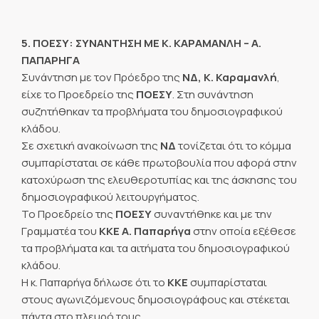
5. ΠΟΕΣΥ: ΣΥΝΑΝΤΗΣΗ ΜΕ Κ. ΚΑΡΑΜΑΝΛΗ – Α.
ΠΑΠΑΡΗΓΑ
Συνάντηση με τον Πρόεδρο της
ΝΔ, Κ. Καραμανλή
,
είχε το Προεδρείο της
ΠΟΕΣΥ
. Στη συνάντηση
συζητήθηκαν τα προβλήματα του δημοσιογραφικού
κλάδου.
Σε σχετική ανακοίνωση της
ΝΔ
τονίζεται ότι το κόμμα
συμπαρίσταται σε κάθε πρωτοβουλία που αφορά στην
κατοχύρωση της ελευθεροτυπίας και της άσκησης του
δημοσιογραφικού λειτουργήματος.
Το Προεδρείο της
ΠΟΕΣΥ
συναντήθηκε και με την
Γραμματέα του
ΚΚΕ Α. Παπαρήγα
στην οποία εξέθεσε
τα προβλήματα και τα αιτήματα του δημοσιογραφικού
κλάδου.
Η κ. Παπαρήγα δήλωσε ότι το
ΚΚΕ
συμπαρίσταται
στους αγωνιζόμενους δημοσιογράφους και στέκεται
πάντα στο πλευρό τους.