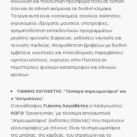
κοινωνική και πολιτιστική προσφορά τόσο σε τοπική
όσο και σε εθνική ακόμα και σε διεθνή κλίμακα.
Τα έργα αυτά είναι νοσοκομεία, σχολεία, εκκλησίες,
γηροκομεία, ιδρύματα, μουσεία, υποτροφίες,
χρηματοδότηση εκπαιδευτικών προγραμμάτων
μεγάλης χρονικής διάρκειας, εκδόσεις ναυτικής και
τεχνικής παιδείας, θεσμοθέτηση βραβείων με διεθνή
εμβέλεια, οικιστικές και πολεοδομικές παρεμβάσεις
υψηλού κόστους, χορηγίες στην Πολιτεία σε
περιπτώσεις φυσικών καταστροφών και εθνικών
κρίσεων.
ΓΙΑΝΝΗΣ ΛΟΓΟΘΕΤΗΣ: “Τέσσερα σημειωματάρια” και
ο “Αστρολόγος”.
Ο συνάδελφος
Γιάννης Λογοθέτης
ο πασίγνωστος
ΛΟΓΟ
“ξαναχτυπάει” με τέσσερα απολαυστικά
“σημειωματάρια” (εκδόσεις Εξάντας) που περιέχουν
γελοιογραφίες με στίχους. Είναι τα σημειωματάρια
της μπάλας, της καρδιάς, του στρατιώτη και το