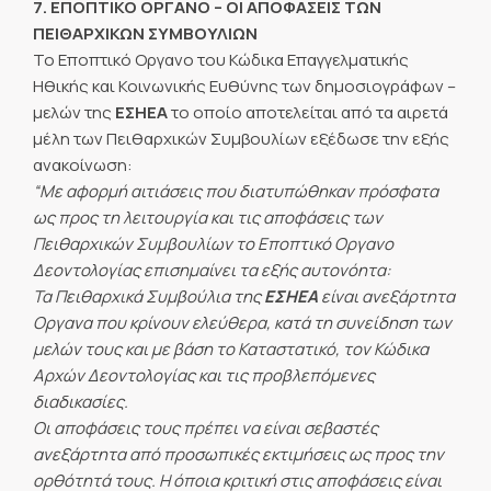
7. ΕΠΟΠΤΙΚΟ ΟΡΓΑΝΟ – ΟΙ ΑΠΟΦΑΣΕΙΣ ΤΩΝ
ΠΕΙΘΑΡΧΙΚΩΝ ΣΥΜΒΟΥΛΙΩΝ
Το Εποπτικό Οργανο του Κώδικα Επαγγελματικής
Ηθικής και Κοινωνικής Ευθύνης των δημοσιογράφων –
μελών της
ΕΣΗΕΑ
το οποίο αποτελείται από τα αιρετά
μέλη των Πειθαρχικών Συμβουλίων εξέδωσε την εξής
ανακοίνωση:
“Με αφορμή αιτιάσεις που διατυπώθηκαν πρόσφατα
ως προς τη λειτουργία και τις αποφάσεις των
Πειθαρχικών Συμβουλίων το Εποπτικό Οργανο
Δεοντολογίας επισημαίνει τα εξής αυτονόητα:
Τα Πειθαρχικά Συμβούλια της
ΕΣΗΕΑ
είναι ανεξάρτητα
Οργανα που κρίνουν ελεύθερα, κατά τη συνείδηση των
μελών τους και με βάση το Καταστατικό, τον Κώδικα
Αρχών Δεοντολογίας και τις προβλεπόμενες
διαδικασίες.
Οι αποφάσεις τους πρέπει να είναι σεβαστές
ανεξάρτητα από προσωπικές εκτιμήσεις ως προς την
ορθότητά τους. Η όποια κριτική στις αποφάσεις είναι