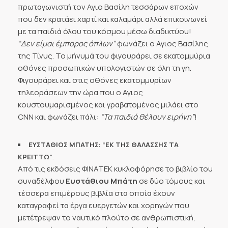
πρωταγωνιστή τον Αγιο Βασίλη τεσσάρων εποχών
που δεν κρατάει χαρτί και καλαμάρι αλλά επικοινωνεί
με τα παιδιά όλου του κόσμου μέσω διαδικτύου!
“Δεν είμαι έμπορος όπλων”
φωνάζει ο Αγιος Βασίλης
της Τίνυς. Το μήνυμά του φιγουράρει σε εκατομμύρια
οθόνες προσωπικών υπολογιστών σε όλη τη γη.
Φιγουράρει και στις οθόνες εκατομμυρίων
τηλεοράσεων την ώρα που ο Αγιος
κουστουμαρισμένος και γραβατομένος μιλάει στο
CNN και φωνάζει πάλι:
“Τα παιδιά θέλουν ειρήνη”
!
ΕΥΣΤΑΘΙΟΣ ΜΠΑΤΗΣ: “ΕΚ ΤΗΣ ΘΑΛΑΣΣΗΣ ΤΑ
.
ΚΡΕΙΤΤΩ”
Από τις εκδόσεις ΦΙΝΑΤΕΚ κυκλοφόρησε το βιβλίο του
συναδέλφου
Ευστάθιου Μπάτη
σε δύο τόμους και
τέσσερα επιμέρους βιβλία στα οποία έχουν
καταγραφεί τα έργα ευεργετών και χορηγών που
μετέτρεψαν το ναυτικό πλούτο σε ανθρωπιστική,