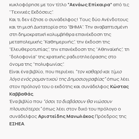
κυκλοφόρησε με τον τίτλο
“Αενάως Επίκαιρα”
από τις
“Τεχνικές Εκδόσεις”.
Και τι δεν έζησε ο συνάδελφος! Τους δύο Ανένδοτους
και τη μισή Δικτατορία στο “ΒΗΜΑ”. Την αναβαπτισμένη
στη δημοκρατική κολυμβήθρα επανέκδοση της
μεταπολεμικής “Καθημερινής”, την έκδοση της
“Ελευθεροτυπίας”, την επανέκδοση της “Αθηναϊκής”, τη
“δολοφονία” της κρατικής ραδιοτηλεόρασης στο
όνομα της “πολυφωνίας”.
Είναι ένα βιβλίο, που περιέχει
“τον καθαρό και τίμιο
λόγο ενός ρομαντικού της Δημοσιογραφίας”
όπως λέει
στον πρόλογό του ο εκδότης και συνάδελφος
Κώστας
Καββαθάς
.
Ένα βιβλίο που
“όσοι το διαβάσουν θα νιώσουν
πλουσιότεροι”
όπως λέει στον δικό του πρόλογο ο
συνάδελφος
Αριστείδης Μανωλάκος
Πρόεδρος της
ΕΣΗΕΑ
.