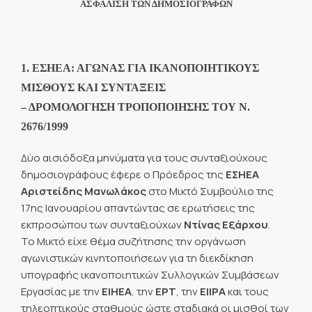
ΑΣΦΑΛΙΣΗ ΤΩΝ ΔΗΜΟΣΙΟΓΡΑΦΩΝ
1. ΕΣΗΕΑ: ΑΓΩΝΑΣ ΓΙΑ ΙΚΑΝΟΠΟΙΗΤΙΚΟΥΣ
ΜΙΣΘΟΥΣ ΚΑΙ ΣΥΝΤΑΞΕΙΣ
– ΔΡΟΜΟΛΟΓΗΣΗ ΤΡΟΠΟΠΟΙΗΣΗΣ ΤΟΥ Ν.
2676/1999
Δύο αισιόδοξα μηνύματα για τους συνταξιούχους
δημοσιογράφους έφερε ο Πρόεδρος της
ΕΣΗΕΑ
Αριστείδης Μανωλάκος
στο Μικτό Συμβούλιο της
17ης Ιανουαρίου απαντώντας σε ερωτήσεις της
εκπροσώπου των συνταξιούχων
Ντίνας Εξάρχου
.
Το Μικτό είχε θέμα συζήτησης την οργάνωση
αγωνιστικών κινητοποιήσεων για τη διεκδίκηση
υπογραφής ικανοποιητικών Συλλογικών Συμβάσεων
Εργασίας με την
ΕΙΗΕΑ
, την
ΕΡΤ
, την
ΕΙΙΡΑ
και τους
τηλεοπτικούς σταθμούς ώστε σταδιακά οι μισθοί των