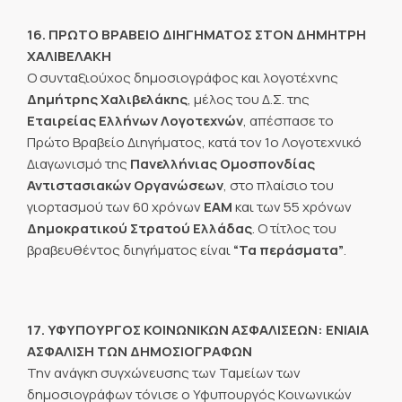
16. ΠΡΩΤΟ ΒΡΑΒΕΙΟ ΔΙΗΓΗΜΑΤΟΣ ΣΤΟΝ ΔΗΜΗΤΡΗ
ΧΑΛΙΒΕΛΑΚΗ
Ο συνταξιούχος δημοσιογράφος και λογοτέχνης
Δημήτρης Χαλιβελάκης
, μέλος του Δ.Σ. της
Εταιρείας Ελλήνων Λογοτεχνών
, απέσπασε το
Πρώτο Βραβείο Διηγήματος, κατά τον 1ο Λογοτεχνικό
Διαγωνισμό της
Πανελλήνιας Ομοσπονδίας
Αντιστασιακών Οργανώσεων
, στο πλαίσιο του
γιορτασμού των 60 χρόνων
ΕΑΜ
και των 55 χρόνων
Δημοκρατικού Στρατού Ελλάδας
. Ο τίτλος του
βραβευθέντος διηγήματος είναι
“Τα περάσματα”
.
17. ΥΦΥΠΟΥΡΓΟΣ ΚΟΙΝΩΝΙΚΩΝ ΑΣΦΑΛΙΣΕΩΝ: ΕΝΙΑΙΑ
ΑΣΦΑΛΙΣΗ ΤΩΝ ΔΗΜΟΣΙΟΓΡΑΦΩΝ
Την ανάγκη συγχώνευσης των Ταμείων των
δημοσιογράφων τόνισε ο Υφυπουργός Κοινωνικών