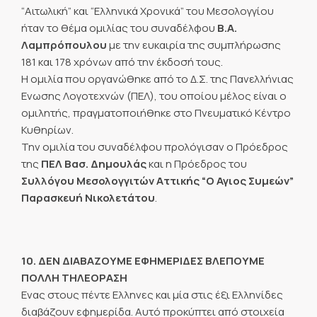
“Αιτωλική” και “Ελληνικά Χρονικά” του Μεσολογγίου
ήταν το θέμα ομιλίας του συναδέλφου
Β.Α.
Λαμπρόπουλου
με την ευκαιρία της συμπλήρωσης
181 και 178 χρόνων από την έκδοσή τους.
Η ομιλία που οργανώθηκε από το Δ.Σ. της Πανελλήνιας
Ενωσης Λογοτεχνών (ΠΕΛ), του οποίου μέλος είναι ο
ομιλητής, πραγματοποιήθηκε στο Πνευματικό Κέντρο
Κυθηρίων.
Την ομιλία του συναδέλφου προλόγισαν ο Πρόεδρος
της
ΠΕΛ Βασ. Δημουλάς
και η Πρόεδρος του
Συλλόγου Μεσολογγιτών Αττικής “Ο Αγιος Συμεών”
Παρασκευή Νικολετάτου
.
10. ΔΕΝ ΔΙΑΒΑΖΟΥΜΕ ΕΦΗΜΕΡΙΔΕΣ ΒΛΕΠΟΥΜΕ
ΠΟΛΛΗ ΤΗΛΕΟΡΑΣΗ
Ενας στους πέντε Ελληνες και μία στις έξι Ελληνίδες
διαβάζουν εφημερίδα. Αυτό προκύπτει από στοιχεία