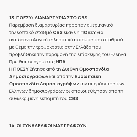
13. ΠΟΕΣΥ: ΔΙΑΜΑΡΤΥΡΙΑ ΣΤΟ CBS
Παρέμβαση διαμαρτυρίας προς τον αμερικανικό
τηλεοπτικό σταθμό
CBS
έκανε η
ΠΟΕΣΥ
για
αντιδεοντολογική τηλεοπτική εκπομπή του σταθμού
με θέμα την τρομοκρατία στην Ελλάδα που
προβλήθηκε την παραμονή της επίσκεψης του Ελληνα
Πρωθυπουργού στις
ΗΠΑ
.
Η
ΠΟΕΣΥ
ζήτησε από τη
Διεθνή Ομοσπονδία
Δημοσιογράφων
και από την
Ευρωπαϊκή
Ομοσπονδία Δημοσιογράφων
την υπεράσπιση των
Ελλήνων δημοσιογράφων οι οποίοι εθίγησαν από τη
συγκεκριμένη εκπομπή του
CBS
.
14. ΟΙ ΣΥΝΑΔΕΛΦΟΙ ΜΑΣ ΓΡΑΦΟΥΝ