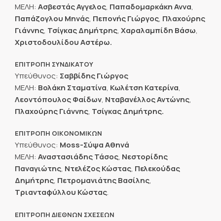
ΜΕΛΗ:
Ασβεστάς Αγγελος
,
Παπαδομαρκάκη Αννα
,
Παπάζογλου Μηνάς
,
Πεπονής Γιώργος
,
Πλαχούρης
Γιάννης
,
Τσίγκας Δημήτρης
,
Χαραλαμπίδη Βάσω
,
Χριστοδουλίδου Αστέρω.
ΕΠΙΤΡΟΠΗ ΣΥΝΔΙΚΑΤΟΥ
Υπεύθυνος:
Σαββίδης Γιώργος
ΜΕΛΗ:
Βολάκη Σταματίνα
,
Κωλέτση Κατερίνα
,
Λεοντόπουλος Φαίδων
,
Νταβανέλλος Αντώνης
,
Πλαχούρης Γιάννης
,
Τσίγκας Δημήτρης.
ΕΠΙΤΡΟΠΗ ΟΙΚΟΝΟΜΙΚΩΝ
Υπεύθυνος:
Moss-Σύψα Αθηνά
ΜΕΛΗ:
Αναστασιάδης Τάσος
,
Νεστορίδης
Παναγιώτης
,
Ντελέζος Κώστας
,
Πελεκούδας
Δημήτρης
,
Πετρομανιάτης Βασίλης
,
Tριανταφύλλου Κώστας
.
ΕΠΙΤΡΟΠΗ ΔΙΕΘΝΩΝ ΣΧΕΣΕΩΝ