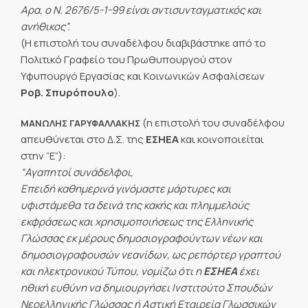
Αρα, ο Ν. 2676/5-1-99 είναι αντισυνταγματικός και
ανήθικος”.
(Η επιστολή του συναδέλφου διαβιβάστηκε από το
Πολιτικό Γραφείο του Πρωθυπουργού στον
Υφυπουργό Εργασίας και Κοινωνικών Ασφαλίσεων
Ροβ. Σπυρόπουλο
).
(η επιστολή του συναδέλφου
ΜΑΝΩΛΗΣ ΓΑΡΥΦΑΛΛΑΚΗΣ
απευθύνεται στο Δ.Σ. της
ΕΣΗΕΑ
και κοινοποιείται
στην “Ε”):
“Αγαπητοί συνάδελφοι,
Επειδή καθημερινά γινόμαστε μάρτυρες και
υφιστάμεθα τα δεινά της κακής και πλημμελούς
εκφράσεως και χρησιμοποιήσεως της Ελληνικής
Γλώσσας εκ μέρους δημοσιογραφούντων νέων και
δημοσιογραφουσών νεανίδων, ως ρεπόρτερ γραπτού
και ηλεκτρονικού Τύπου, νομίζω ότι η
ΕΣΗΕΑ
έχει
ηθική ευθύνη να δημιουργήσει Ινστιτούτο Σπουδών
Νεοελληνικής Γλώσσας ή Αστική Εταιρεία Γλωσσικών