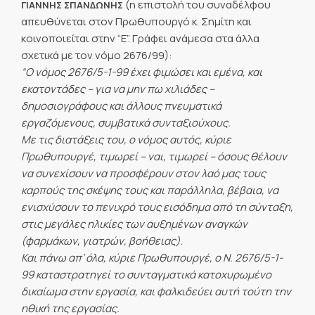
(η επιστολή του συναδέλφου
ΓΙΑΝΝΗΣ ΣΠΑΝΔΩΝΗΣ
απευθύνεται στον Πρωθυπουργό κ. Σημίτη και
κοινοποιείται στην “Ε”. Γράφει ανάμεσα στα άλλα
σχετικά με τον νόμο 2676/99):
“Ο νόμος 2676/5-1-99 έχει φιμώσει και εμένα, και
εκατοντάδες – για να μην πω χιλιάδες –
δημοσιογράφους και άλλους πνευματικά
εργαζόμενους, συμβατικά συνταξιούχους.
Με τις διατάξεις του, ο νόμος αυτός, κύριε
Πρωθυπουργέ, τιμωρεί – ναι, τιμωρεί – όσους θέλουν
να συνεχίσουν να προσφέρουν στον λαό μας τους
καρπούς της σκέψης τους και παράλληλα, βέβαια, να
ενισχύσουν το πενιχρό τους εισόδημα από τη σύνταξη,
στις μεγάλες ηλικίες των αυξημένων αναγκών
(φαρμάκων, γιατρών, βοήθειας).
Και πάνω απ’ όλα, κύριε Πρωθυπουργέ, ο Ν. 2676/5-1-
99 καταστρατηγεί το συνταγματικά κατοχυρωμένο
δικαίωμα στην εργασία, και φαλκιδεύει αυτή τούτη την
ηθική της εργασίας.