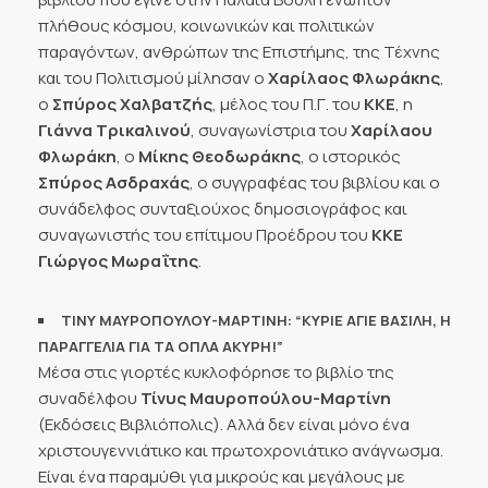
πλήθους κόσμου, κοινωνικών και πολιτικών
παραγόντων, ανθρώπων της Επιστήμης, της Τέχνης
και του Πολιτισμού μίλησαν ο
Χαρίλαος Φλωράκης
,
ο
Σπύρος Χαλβατζής
, μέλος του Π.Γ. του
ΚΚΕ
, η
Γιάννα Τρικαλινού
, συναγωνίστρια του
Χαρίλαου
Φλωράκη
, ο
Μίκης Θεοδωράκης
, ο ιστορικός
Σπύρος Ασδραχάς
, ο συγγραφέας του βιβλίου και ο
συνάδελφος συνταξιούχος δημοσιογράφος και
συναγωνιστής του επίτιμου Προέδρου του
ΚΚΕ
Γιώργος Μωραΐτης
.
ΤΙΝΥ ΜΑΥΡΟΠΟΥΛΟΥ-ΜΑΡΤΙΝΗ: “ΚΥΡΙΕ ΑΓΙΕ ΒΑΣΙΛΗ, Η
ΠΑΡΑΓΓΕΛΙΑ ΓΙΑ ΤΑ ΟΠΛΑ ΑΚΥΡΗ!”
Μέσα στις γιορτές κυκλοφόρησε το βιβλίο της
συναδέλφου
Τίνυς Μαυροπούλου-Μαρτίνη
(Εκδόσεις Βιβλιόπολις). Αλλά δεν είναι μόνο ένα
χριστουγεννιάτικο και πρωτοχρονιάτικο ανάγνωσμα.
Είναι ένα παραμύθι για μικρούς και μεγάλους με