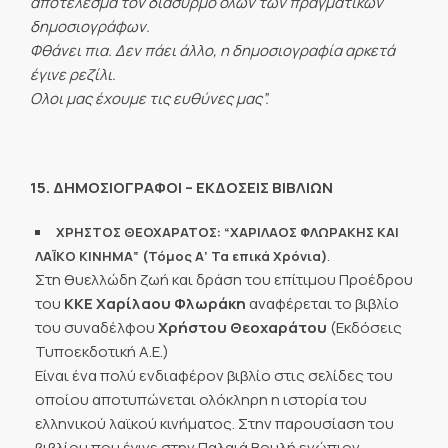
αποτέλεσμα τον διασυρμό όλων των πραγματικών
δημοσιογράφων.
Φθάνει πια. Δεν πάει άλλο, η δημοσιογραφία αρκετά
έγινε ρεζίλι.
Ολοι μας έχουμε τις ευθύνες μας”.
15. ΔΗΜΟΣΙΟΓΡΑΦΟΙ – ΕΚΔΟΣΕΙΣ ΒΙΒΛΙΩΝ
ΧΡΗΣΤΟΣ ΘΕΟΧΑΡΑΤΟΣ: “ΧΑΡΙΛΑΟΣ ΦΛΩΡΑΚΗΣ ΚΑΙ
.
ΛΑΪΚΟ ΚΙΝΗΜΑ” (Τόμος Α’ Τα επικά Χρόνια)
Στη θυελλώδη ζωή και δράση του επίτιμου Προέδρου
του
ΚΚΕ Χαρίλαου Φλωράκη
αναφέρεται το βιβλίο
του συναδέλφου
Χρήστου Θεοχαράτου
(Εκδόσεις
Τυποεκδοτική Α.Ε.)
Είναι ένα πολύ ενδιαφέρον βιβλίο στις σελίδες του
οποίου αποτυπώνεται ολόκληρη η ιστορία του
ελληνικού λαϊκού κινήματος. Στην παρουσίαση του
βιβλίου που έγινε στην Παλαιά Βουλή ενώπιον