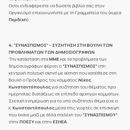
Οσοι ενδιαφέρεστε να δώσετε βιβλία σας στον
Οργανισμό επικοινωνήστε με τη Γραμματεία του (κυρία
Περδίκη
).
4. “ΣΥΝΑΣΠΙΣΜΟΣ” – ΣΥΖΗΤΗΣΗ ΣΤΗ ΒΟΥΛΗ ΤΩΝ
ΠΡΟΒΛΗΜΑΤΩΝ ΤΩΝ ΔΗΜΟΣΙΟΓΡΑΦΩΝ
Την κατάσταση στα
ΜΜΕ
και τα προβλήματα των
δημοσιογράφων φέρνει ο
“ΣΥΝΑΣΠΙΣΜΟΣ”
στη
κεντρική πολιτική σκηνή με αίτηση που κατέθεσε στη
Βουλή ο Πρόεδρος του κόμματος
Νίκος
Κωνσταντόπουλος
για συζήτηση του θέματος προ
ημερησίας διατάξεως σε επίπεδο αρχηγών κομμάτων.
Σχετική ενημέρωση για το υπό συζήτησιν θέμα είχε ο
κ.
Κωνσταντόπουλος
μέσα στις γιορτές σε επίσκεψη
που έκανε μαζί με άλλα στελέχη του
“ΣΥΝΑΣΠΙΣΜΟΥ”
στην
ΠΟΕΣΥ
και στην
ΕΣΗΕΑ
.