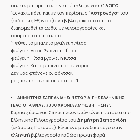
σημειωματάριο του κινητού τηλεφώνου. Ο
ΛΟΓΟ
“ξαναχτυπάει” και με τον περίφημο
“Αστρολόγο”
του
(εκδόσεις Εξάντας) ένα βιβλιαράκι στο οποίο
διακωμωδεί τα ζώδια με γελοιογραφίες και
σπαρταριστά ποιήματα:
“Φεύγει το μπαλέτο βγαίνει η Λίτσα,
φεύγει η Λίτσα βγαίνει η Πίτσα
φεύγει η Πίτσα βγαίνει η Κίτσα
φεύγει η Κίτσα μπαίνει η αστυνομία
Δεν μας φτάνανε οι φάλτσοι,
μας την πέσανε κι οι μπάτσοι”!
ΔΗΜΗΤΡΗΣ ΣΑΠΡΑΝΙΔΗΣ: “ΙΣΤΟΡΙΑ ΤΗΣ ΕΛΛΗΝΙΚΗΣ
ΓΕΛΟΙΟΓΡΑΦΙΑΣ, 3000 ΧΡΟΝΙΑ ΑΜΦΙΣΒΗΤΗΣΗΣ”.
Καρπός έρευνας 25 και πλέον ετών είναι η ιστορία της
Ελληνικής Γελοιογραφίας του
Δημήτρη Σαπρανίδη
(εκδόσεις Ποταμός). Είναι ένα μοναδικό έργο στην
ελληνική βιβλιογραφία καθώς πρώτη φορά