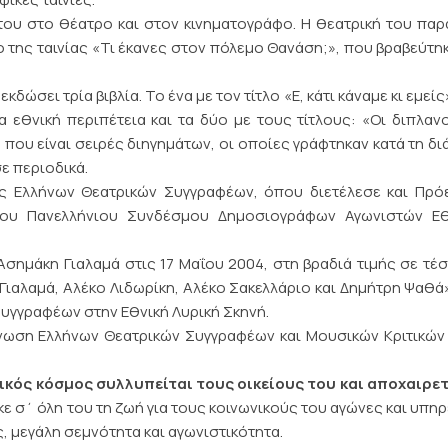
του στο θέατρο και στον κινηματογράφο. Η θεατρική του πα
ο της ταινίας «Τι έκανες στον πόλεμο Θανάση;», που βραβεύτη
δώσει τρία βιβλία. Το ένα με τον τίτλο «Ε, κάτι κάναμε κι εμείς
α εθνική περιπέτεια και τα δύο με τους τίτλους: «Οι διπλαν
 που είναι σειρές διηγημάτων, οι οποίες γράφτηκαν κατά τη δι
ε περιοδικά.
ας Ελλήνων Θεατρικών Συγγραφέων, όπου διετέλεσε και Πρ
του Πανελλήνιου Συνδέσμου Δημοσιογράφων Αγωνιστών Εθ
Ασημάκη Γιαλαμά στις 17 Μαΐου 2004, στη βραδιά τιμής σε τέ
αλαμά, Αλέκο Λιδωρίκη, Αλέκο Σακελλάριο και Δημήτρη Ψαθά
υγγραφέων στην Εθνική Λυρική Σκηνή.
νωση Ελλήνων Θεατρικών Συγγραφέων και Μουσικών Κριτικών
ικός κόσμος συλλυπείται τους οικείους του και αποχαιρε
ε σ΄ όλη του τη ζωή για τους κοινωνικούς του αγώνες και υπη
, μεγάλη σεμνότητα και αγωνιστικότητα.