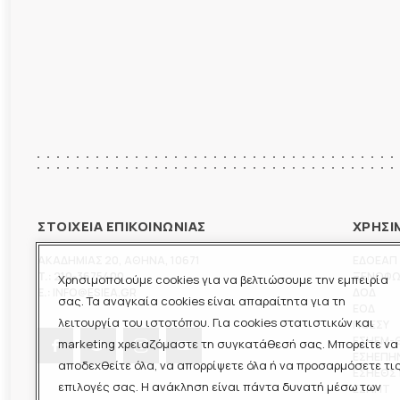
ΣΤΟΙΧΕΙΑ ΕΠΙΚΟΙΝΩΝΙΑΣ
ΧΡΗΣΙ
ΑΚΑΔΗΜΙΑΣ 20
,
ΑΘΗΝΑ
,
10671
ΕΔΟΕΑΠ
T.:
210-3675400
ΞΕΝΟΦ
Χρησιμοποιούμε cookies για να βελτιώσουμε την εμπειρία
E.:
INFO@ESIEA.GR
ΔΟΔ
σας. Τα αναγκαία cookies είναι απαραίτητα για τη
ΕΟΔ
λειτουργία του ιστοτόπου. Για cookies στατιστικών και
ΠΟΕΣΥ
ΕΣΗΕΜ-
marketing χρειαζόμαστε τη συγκατάθεσή σας. Μπορείτε να
ΕΣΗΕΠΗ
αποδεχθείτε όλα, να απορρίψετε όλα ή να προσαρμόσετε τι
ΕΣΗΕΘΣ
επιλογές σας. Η ανάκληση είναι πάντα δυνατή μέσω των
ΕΣΠΗΤ