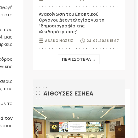
ραγωγή
Ανακοίνωση του Εποπτικού
κε στο
Οργάνου Δεοντολογίας για τη
“δημοσιογραφία της
», που
κλειδαρότρυπας”
οί μας
ΑΝΑΚΟΙΝΩΣΕΙΣ
24.07.2026 15:17
άρκεια
όεδρος
ΠΕΡΙΣΣΟΤΕΡΑ →
νικής
σσερις
», που
ΑΙΘΟΥΣΕΣ ΕΣΗΕΑ
 με το
τά τον
ρέτησε