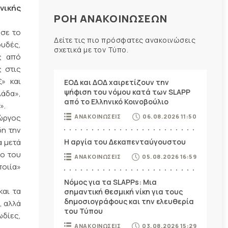
νικής
ΡΟΗ ΑΝΑΚΟΙΝΩΣΕΩΝ
ωσε το
Δείτε τις πιο πρόσφατες ανακοινώσεις
ουδές,
σχετικά με τον Τύπο.
ας από
ς στις
» και
ΕΟΔ και ΔΟΔ χαιρετίζουν την
ψήφιση του νόμου κατά των SLAPP
λάδα»,
από το Ελληνικό Κοινοβούλιο
».
ΑΝΑΚΟΙΝΩΣΕΙΣ
06.08.2026 11:50
ιώργος
δη την
Η αργία του Δεκαπενταύγουστου
α μετά
γο του
ΑΝΑΚΟΙΝΩΣΕΙΣ
05.08.2026 16:59
ποιία»
Νόμος για τα SLAPPs: Μια
και τα
σημαντική θεσμική νίκη για τους
δημοσιογράφους και την ελευθερία
, αλλά
του Τύπου
ωδίες,
ΑΝΑΚΟΙΝΩΣΕΙΣ
03.08.2026 15:29