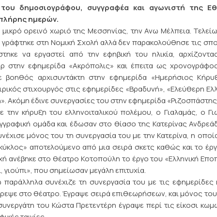
του δημοσιογράφου, συγγραφέα και αγωνιστή της Εθ
 πλήρης ημερών.
α μικρό ορεινό χωριό της Μεσσηνίας, την Ανω Μέλπεια. Τελεί
 γράφτηκε στη Νομική Σχολή αλλά δεν παρακολούθησε τις σπ
άστηκε να εργαστεί από την εφηβική του ηλικία, αρχίζοντ
ερ στην εφημερίδα «Ακρόπολις» και έπειτα ως χρονογράφο
εσε βοηθός αρχισυντάκτη στην εφημερίδα «Ημερήσιος Κήρυξ
ρικός στιχουργός στις εφημερίδες «Βραδυνή», «Ελεύθερη Ελ
ή». Ακόμη έδινε συνεργασίες του στην εφημερίδα «Ριζοσπάστης
 την κήρυξη του ελληνοιταλικού πολέμου, ο Γιαλαμάς, ο Γ
γγραφική ομάδα και έδωσαν στο θίασο της Κατερίνας Ανδρεά
νέχισε μόνος του τη συνεργασία του με την Κατερίνα, η οποί
ύκλος» αποτελούμενο από μια σειρά σκετς καθώς και το έρ
οχή ανέβηκε στο θέατρο Κοτοπούλη το έργο του «Ελληνική Επο
, γιούπι», που σημείωσαν μεγάλη επιτυχία.
 παράλληλα συνέχιζε τη συνεργασία του με τις εφημερίδες 
τρεψε στο θέατρο. Έγραψε σειρά επιθεωρήσεων, και μόνος του
συνεργάτη του Κώστα Πρετεντέρη έγραψε περί τις είκοσι κωμ
ικές ταινίες.