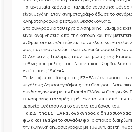
Τα τελευταία χρόνια ο Γιαλαμάς εργάστηκε μόνος 
είναι μεγάλη. Στον κινηματογράφο έδωσε το σενάρι
κινηματογραφικό φεστιβάλ Θεσσαλονίκης.
Στο συγγραφικό του έργο ο Ασημάκης Γιαλαμάς έχει εκ
είναι αναμνήσεις από την Κατοχή και την μετέπειτ
άνθρωποι» και «Διηγώντας τα να κλαις και να γελάς»
μιας πεντηκονταετίας περίπου και δημοσιεύθηκαν σ
Ο Ασημάκης Γιαλαμάς ήταν και μέλος της Εταιρί
καθώς και μέλος του Διοικητικού Συμβουλίου 
Αντίστασης 1941-44.
Το Μορφωτικό Ίδρυμα της ΕΣΗΕΑ είχε τιμήσει τον 
μεγάλους Δημοσιογράφους του Θεάτρου: Ασημάκη Γι
συνδιοργάνωσε με την Εταιρία Ελλήνων Θεατρικών Σ
Ο Ασημάκης Γιαλαμάς τιμήθηκε το 2001 από την Έ
βραβείο Θεάτρου για το σύνολο του έργου του.
Το Δ.Σ. της ΕΣΗΕΑ και ολόκληρος ο δημοσιογραφ
φίλο και εξαίρετο συνάδελφο,
ο οποίος διακρίθηκ
την ελληνική δημοσιογραφία με ευθύνη, αρετή, ήθος