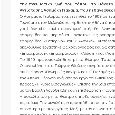
την πνευματική ζωή του τόπου, το θάνατο 
Αντίστασης Ασημάκη Γιαλαμά, που πέθανε χθες
Ο Ασημάκης Γιαλαμάς είχε γεννηθεί το 1909 σε έν
Γυμνάσιο στον Μελιγαλά και ήρθε στην Αθήνα όπου
γιατί δεν είχε καμία οικονομική στήριξη. Αναγκ
εφημερίδες και περιοδικά. Εργάστηκε ως ρεπόρτ
εφημερίδες «Εσπερινή» και «Ελληνική». Διετέλ
ακολούθως εργάστηκε ως χρονογράφος και ως σατι
«Δημοκρατική», «Δημοκρατικός», «Αλλαγή» και «Αυγ
Το 1940 πρωτοασχολήθηκε με το θέατρο. Τότε, με
Οικονομίδης και ο Γιώργος Θίσβιος σχημάτισαν συ
επιθεώρηση «Πολεμικές καντρίλιες». Ο Γιαλαμάς συ
την Απελευθέρωση ανέβασε το έργο του «Φαύλος κ
πρόζας «Η κυρία Εισαγγελεύς». Επίσης την ίδια επ
με τον Βασίλη Λογοθετίδη και η επιθεώρηση «Γιούπι
Η ασχολία του με το θέατρο υπήρξε συνεχής, ενώ
περιοδικά. Την μεγαλύτερη προσπάθειά του την έσ
συχνότερα με συνεργάτες. Μαζί με τον αείμνηστο 
από τις οποίες οι περισσότερες έγιναν κινηματογραφ