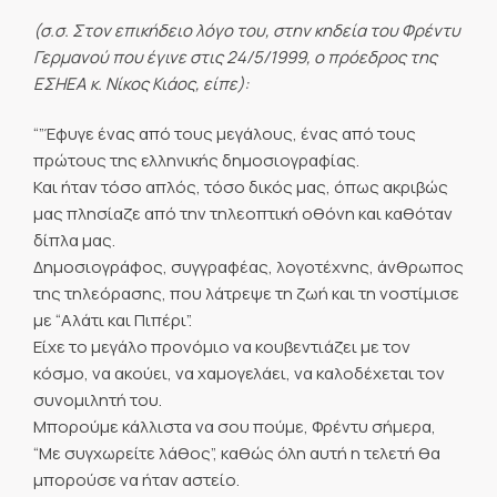
(σ.σ. Στον επικήδειο λόγο του, στην κηδεία του Φρέντυ
Γερμανού που έγινε στις 24/5/1999, ο πρόεδρος της
ΕΣΗΕΑ κ. Νίκος Κιάος, είπε):
“”Έφυγε ένας από τους μεγάλους, ένας από τους
πρώτους της ελληνικής δημοσιογραφίας.
Και ήταν τόσο απλός, τόσο δικός μας, όπως ακριβώς
μας πλησίαζε από την τηλεοπτική οθόνη και καθόταν
δίπλα μας.
Δημοσιογράφος, συγγραφέας, λογοτέχνης, άνθρωπος
της τηλεόρασης, που λάτρεψε τη ζωή και τη νοστίμισε
με “Αλάτι και Πιπέρι”.
Είχε το μεγάλο προνόμιο να κουβεντιάζει με τον
κόσμο, να ακούει, να χαμογελάει, να καλοδέχεται τον
συνομιλητή του.
Μπορούμε κάλλιστα να σου πούμε, Φρέντυ σήμερα,
“Με συγχωρείτε λάθος”, καθώς όλη αυτή η τελετή θα
μπορούσε να ήταν αστείο.