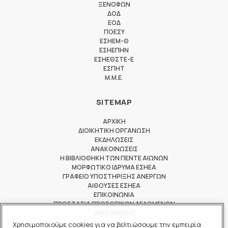
ΞΕΝΟΦΩΝ
ΔΟΔ
ΕΟΔ
ΠΟΕΣΥ
ΕΣΗΕΜ-Θ
ΕΣΗΕΠΗΝ
ΕΣΗΕΘΣΤΕ-Ε
ΕΣΠΗΤ
M.M.E.
SITEMAP
ΑΡΧΙΚΗ
ΔΙΟΙΚΗΤΙΚΗ ΟΡΓΑΝΩΣΗ
ΕΚΔΗΛΩΣΕΙΣ
ΑΝΑΚΟΙΝΩΣΕΙΣ
Η ΒΙΒΛΙΟΘΗΚΗ ΤΩΝ ΠΕΝΤΕ ΑΙΩΝΩΝ
ΜΟΡΦΩΤΙΚΟ ΙΔΡΥΜΑ ΕΣΗΕΑ
ΓΡΑΦΕΙΟ ΥΠΟΣΤΗΡΙΞΗΣ ΑΝΕΡΓΩΝ
ΑΙΘΟΥΣΕΣ ΕΣΗΕΑ
ΕΠΙΚΟΙΝΩΝΙΑ
ΠΡΟΣΤΑΣΙΑ ΠΡΟΣΩΠΙΚΩΝ ΔΕΔΟΜΕΝΩΝ
ΟΡΟΙ ΧΡΗΣΗΣ
Χρησιμοποιούμε cookies για να βελτιώσουμε την εμπειρία