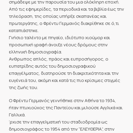
σημάδεψε με την παρουσία του μια ολόκληρη εποχή.
Από τις εφημερίδες, τα περιοδικά και τα βιβλία έως την
τηλεόραση, της οποίας υπήρξε σκαπανέας και
πρωτεργάτης, ο Φρέντυ Γερμανός διακρίθηκε σε ό,τι
καταπιάστηκε.
Γνήσιο ταλέντο με πηγαίο, ιδιότυπο χιούμορ και
προσωπική γραφή άνοιξε νέους δρόμους στην
ελληνική δημοσιογραφία.
Ανθρωπος απλός, πράος και ευπροσήγορος, ο
ευπατρίδης αυτός του δημοσιογραφικού
επαγγέλματος, διατηρούσε τη διακριτικότητα και την
ευγένειά του, ακόμη και κατά τις πιο κρίσιμες στιγμές
της ζωής του.
Ο Φρέντυ Γερμανός γεννήθηκε στην Αθήνα το 1934,
ήταν πτυχιούχος της Παντείου και μιλούσε Αγγλικά και
Γαλλικά.
’ρχισε την επαγγελματική του σταδιοδρομία ως
δημοσιογράφος το 1954 από την “ΕΛΕΥΘΕΡΙΑ”, στην