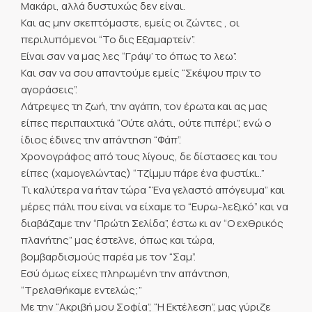
Μακάρι, αλλά δυστυχώς δεν είναι.
Και ας μην σκεπτόμαστε, εμείς οι ζώντες , οι
περιλυπόμενοι “Το δις Εξαμαρτείν”.
Είναι σαν να μας λες “Γράψ’ το όπως το λεω”.
Και σαν να σου απαντούμε εμείς “Σκέψου πριν το
αγοράσεις”.
Λάτρεψες τη ζωή, την αγάπη, τον έρωτα και ας μας
είπες περιπαιχτικά “Ούτε αλάτι, ούτε πιπέρι”, ενώ ο
ίδιος έδινες την απάντηση “Φάπ”.
Χρονογράφος από τους λίγους, δε δίστασες και του
είπες (χαμογελώντας) “Τζίμμυ πάρε ένα φυστίκι..”
Τι καλύτερα να ήταν τώρα “Ένα γελαστό απόγευμα” και
μέρες πάλι που είναι να είχαμε το “Ευρω-λεξικό” και να
διαβάζαμε την “Πρώτη Σελίδα”, έστω κι αν “Ο εχθρικός
πλανήτης” μας έστελνε, όπως και τώρα,
βομβαρδισμούς παρέα με τον “Σαμ”.
Εσύ όμως είχες πληρωμένη την απάντηση,
“Τρελαθήκαμε εντελώς;”
Με την “Ακριβή μου Σοφία”, “Η Εκτέλεση”, μας γύριζε