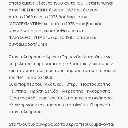
οποία έμεινε μέχρι το 1960 και το 1961 μετακινήθηκε
στην “ΜΕΣΗΜΒΡΙΝΗ” έως το 1967 που έκλεισε.
Από το 1968 έως το 1973 δούλεψε στην
“ΑΠΟΓΕΥΜΑΤΙΝΗ” και από το 1975 ήταν βασικός
συντελεστής της νεοεκδοθείσης τότε
“ΕΛΕΥΘΕΡΟΤΥΠΙΑΣ” μέχρι το 1993, οπότε και
συνταξιοδοτήθηκε.
Στην τηλεόραση ο Φρέντυ Γερμανός διακρίθηκε ως
επιμελητής, παρουσιαστής τηλεοπτικών εκπομπών
και ήταν από τους πρώτους παρουσιαστές ειδήσεων
της “ΕΡΤ” από το 1966.
Οι εκπομπές του “Αλάτι και Πιπέρι”, “Πορτραίτο της
Πέμπτης”, “Πρώτη Σελίδα”, “Μέρες της Τηλεόρασης”,
“Ώρα της Αλήθειας” και “Οι Εκπομπές που Αγάπησα”,
ολοκλήρωσαν την παρουσία του Φρέντυ Γερμανού
στην τηλεόραση.
Στο πλούσιο συγγραφικό του έργο περιλαμβάνονται