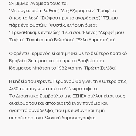
24 βιβλία. Ανάμεσά τους τα:
“Με συγχωρείτε λάθος”, “Δις Εξαμαρτείν”, “Γράψ’ το
όπως το λεω”, “Σκέψου πριν το αγοράσεις”, “Τζίμμυ
πάρε ένα φυστίκι”, “Φυστίκι ελήφθη όβερ”,
“Τρελαθήκαμε εντελώς”, “Γεια σου Έλενα”, “Ακριβή μου
Σοφία”, “Γυναίκα από Βελούδο”, “Έλλη Λαμπέτη”, κ.ά.
Ο Φρέντυ Γερμανός είχε τιμηθεί με το δεύτερο Κρατικό
Βραβείο Θεάτρου, και το πρώτο Βραβείο του
Ιδρύματος Μπότση το 1982 για την “Πρώτη Σελίδα”.
Η κηδεία του Φρέντυ Γερμανού θα γίνει τη Δευτέρα στις
4:30 το απόγευμα από το Α’ Νεκροταφείο.
Το Διοικητικό Συμβούλιο της ΕΣΗΕΑ συλλυπείται τους
οικείους του και αποχαιρετά έναν πανάξιο και
αγαπητό συνάδελφο, που με ευθύνη και τιμή
υπηρέτησε την ελληνική δημοσιογραφία.