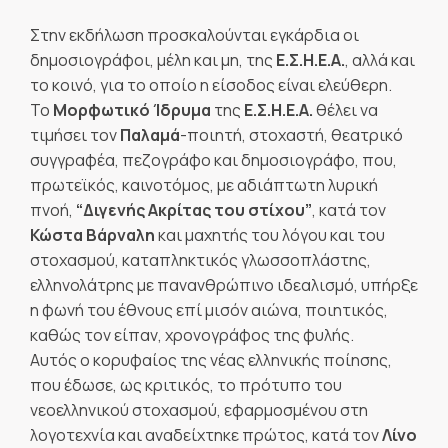
Στην εκδήλωση προσκαλούνται εγκάρδια οι
δημοσιογράφοι, μέλη και μη, της
Ε.Σ.Η.Ε.Α.
, αλλά και
το κοινό, για το οποίο η είσοδος είναι ελεύθερη.
Το
Μορφωτικό Ίδρυμα
της
Ε.Σ.Η.Ε.Α.
θέλει να
τιμήσει τον
Παλαμά
-ποιητή, στοχαστή, θεατρικό
συγγραφέα, πεζογράφο και δημοσιογράφο, που,
πρωτεϊκός, καινοτόμος, με αδιάπτωτη λυρική
πνοή,
“Διγενής Ακρίτας του στίχου”
, κατά τον
Κώστα Βάρναλη
και μαχητής του λόγου και του
στοχασμού, καταπληκτικός γλωσσοπλάστης,
ελληνολάτρης με πανανθρώπινο ιδεαλισμό, υπήρξε
η φωνή του έθνους επί μισόν αιώνα, ποιητικός,
καθώς τον είπαν, χρονογράφος της φυλής.
Αυτός ο κορυφαίος της νέας ελληνικής ποίησης,
που έδωσε, ως κριτικός, το πρότυπο του
νεοελληνικού στοχασμού, εφαρμοσμένου στη
λογοτεχνία και αναδείχτηκε πρώτος, κατά τον
Λίνο