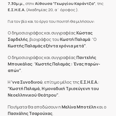
7.30μ.μ.,
στην
Αίθουσα “Γεωργίου Καράντζα”
, της
Ε.Σ.Η.Ε.Α.
(Ακαδημίας 20, α΄ όροφος ).
Για τον βίο και το έργο του ποιητή θα μιλήσουν:
Ο δημοσιογράφος και συγγραφέας
Κώστας
Σαρδελής
, βιογράφος του
Κωστή Παλαμά
: “Ο
Κωστής Παλαμάς εξήντα χρόνια μετά”
.
Ο δημοσιογράφος και συγγραφέας
Παντελής
Μπουκάλας
: “
Κωστής Παλαμάς : Ένας παρών-
απών”
.
Η
’ννα Συνοδινού
, επίτιμο μέλος της
Ε.Σ.Η.Ε.Α.
:
“Κωστή Παλαμά, Η μοναδική Τρισεύγενη του
Νεοελληνικού Θεάτρου”
.
Ποιήματα θα αποδώσουν η
Μελίνα Μποτέλη
και ο
Πασχάλης Τσαρούχας
.