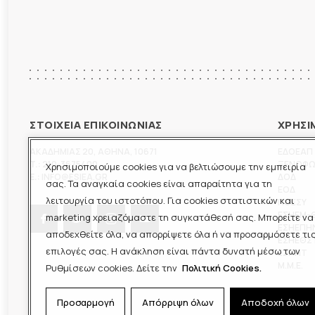
ΣΤΟΙΧΕΙΑ ΕΠΙΚΟΙΝΩΝΙΑΣ
ΧΡΗΣΙ
ΑΚΑΔΗΜΙΑΣ 20
,
ΑΘΗΝΑ
,
10671
ΕΔΟΕΑΠ
T.:
210-3675400
ΞΕΝΟΦ
Χρησιμοποιούμε cookies για να βελτιώσουμε την εμπειρία
E.:
INFO@ESIEA.GR
ΔΟΔ
σας. Τα αναγκαία cookies είναι απαραίτητα για τη
ΕΟΔ
λειτουργία του ιστοτόπου. Για cookies στατιστικών και
ΠΟΕΣΥ
ΕΣΗΕΜ-
marketing χρειαζόμαστε τη συγκατάθεσή σας. Μπορείτε να
ΕΣΗΕΠΗ
αποδεχθείτε όλα, να απορρίψετε όλα ή να προσαρμόσετε τι
ΕΣΗΕΘΣ
επιλογές σας. Η ανάκληση είναι πάντα δυνατή μέσω των
ΕΣΠΗΤ
M.M.E.
Ρυθμίσεων cookies. Δείτε την
Πολιτική Cookies.
Προσαρμογή
Απόρριψη όλων
Αποδοχή όλων