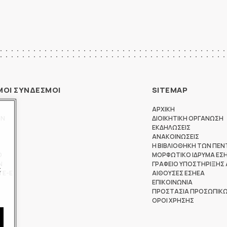
ΜΟΙ ΣΥΝΔΕΣΜΟΙ
SITEMAP
ΑΡΧΙΚΗ
ΩΝ
ΔΙΟΙΚΗΤΙΚΗ ΟΡΓΑΝΩΣΗ
ΕΚΔΗΛΩΣΕΙΣ
ΑΝΑΚΟΙΝΩΣΕΙΣ
Η ΒΙΒΛΙΟΘΗΚΗ ΤΩΝ ΠΕΝ
Θ
ΜΟΡΦΩΤΙΚΟ ΙΔΡΥΜΑ ΕΣ
Ν
ΓΡΑΦΕΙΟ ΥΠΟΣΤΗΡΙΞΗΣ
ς
ΤΕ-Ε
ΑΙΘΟΥΣΕΣ ΕΣΗΕΑ
ΕΠΙΚΟΙΝΩΝΙΑ
ΠΡΟΣΤΑΣΙΑ ΠΡΟΣΩΠΙΚ
ΟΡΟΙ ΧΡΗΣΗΣ