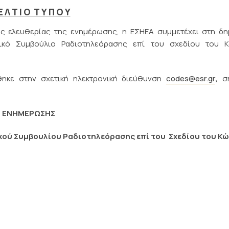
Ε Λ Τ Ι Ο Τ Υ Π Ο Υ
ης ελευθερίας της ενημέρωσης, η ΕΣΗΕΑ συμμετέχει στη δη
νικό Συμβούλιο Ραδιοτηλεόρασης επί του σχεδίου του Κ
ηκε στην σχετική ηλεκτρονική διεύθυνση
codes@esr.gr
,
σή
ΗΣ ΕΝΗΜΕΡΩΣΗΣ
κού Συμβουλίου Ραδιοτηλεόρασης επί του Σχεδίου του Κώ