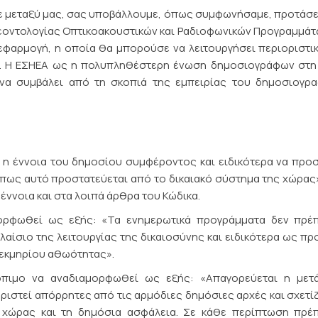
ε μεταξύ μας, σας υποβάλλουμε, όπως συμφωνήσαμε, προτάσε
εοντολογίας Οπτικοακουστικών και Ραδιοφωνικών Προγραμμάτ
φαρμογή, η οποία θα μπορούσε να λειτουργήσει περιοριστι
υ. Η ΕΣΗΕΑ ως η πολυπληθέστερη ένωση δημοσιογράφων στη
 να συμβάλει από τη σκοπιά της εμπειρίας του δημοσιογρα
 η έννοια του δημοσίου συμφέροντος και ειδικότερα να προ
πως αυτό προστατεύεται από το δικαιακό σύστημα της χώρας
έννοια και στα λοιπά άρθρα του Κώδικα.
ορφωθεί ως εξής: «Τα ενημερωτικά προγράμματα δεν πρέπ
ίσιο της λειτουργίας της δικαιοσύνης και ειδικότερα ως πρ
τεκμηρίου αθωότητας».
όπιμο να αναδιαμορφωθεί ως εξής: «Απαγορεύεται η μετ
ιστεί απόρρητες από τις αρμόδιες δημόσιες αρχές και σχετί
ς χώρας και τη δημόσια ασφάλεια. Σε κάθε περίπτωση πρέπ