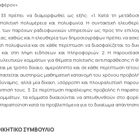
μφέρον».
33 πρέπει να διαμορφωθεί ως εξής: «1. Κατά τη μετάδοσ
ολιτική πολυμέρεια και πολυφωνία. Η συντακτική ελευθερ
ι των παρόχων ραδιοφωνικών υπηρεσιών ως προς την επιλογ
ας, καθώς και η ελευθερία των δημοσιογράφων πρέπει να ασκ
ική πολυφωνία και σε κάθε περίπτωση να διασφαλίζεται το δι
 και στη λήψη ειδήσεων και πληροφοριών. 2. Η παρουσίασ
υλευτικών κομμάτων για θέματα πολιτικής αντιπαράθεσης ή 
ται με τρόπο δίκαιο, αμερόληπτο και σε κάθε περίπτωση τέτοι
 απαιτείται αυστηρώς μαθηματική κατανομή του χρόνου προβολ
δύναμης, αλλά μία δίκαιη, ισόρροπη και πλουραλιστική παρο
ιώπησή τους. 3. Σε περίπτωση παράλειψης προβολής ή παραπ
ομμάτων, τα κόμματα δικαιούνται να απευθυνθούν στο φορ
ν παραποίηση κατά τα προβλεπόμενα για το δικαίωμα απάντηση
ΟΙΚΗΤΙΚΟ ΣΥΜΒΟΥΛΙΟ