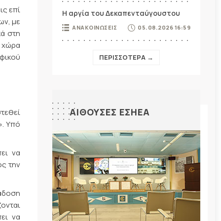
ις επί
Η αργία του Δεκαπενταύγουστου
ων, με
ΑΝΑΚΟΙΝΩΣΕΙΣ
05.08.2026 16:59
κά στη
 χώρα
φικού
ΠΕΡΙΣΣΟΤΕΡΑ →
ΑΙΘΟΥΣΕΣ ΕΣΗΕΑ
στεθεί
». Υπό
ει να
ος την
άδοση
ζονται
ει να