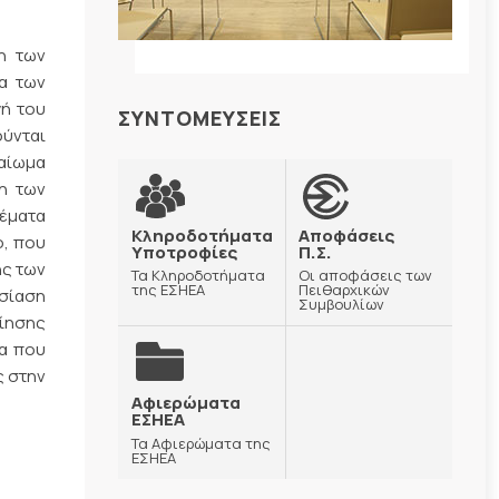
η των
ία των
ή του
ΣΥΝΤΟΜΕΥΣΕΙΣ
ούνται
καίωμα
η των
θέματα
Κληροδοτήματα
Αποφάσεις
ο, που
Υποτροφίες
Π.Σ.
ής των
Τα Κληροδοτήματα
Οι αποφάσεις των
της ΕΣΗΕΑ
Πειθαρχικών
υσίαση
Συμβουλίων
οίησης
έα που
ς στην
Αφιερώματα
ΕΣΗΕΑ
Τα Αφιερώματα της
ΕΣΗΕΑ