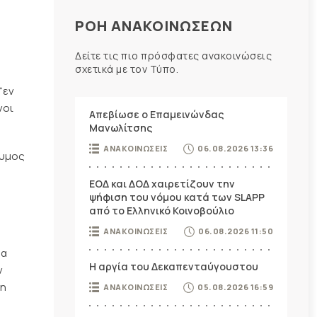
ΡΟΗ ΑΝΑΚΟΙΝΩΣΕΩΝ
Δείτε τις πιο πρόσφατες ανακοινώσεις
σχετικά με τον Τύπο.
“εν
νοι
Απεβίωσε ο Επαμεινώνδας
Μανωλίτσης
ΑΝΑΚΟΙΝΩΣΕΙΣ
06.08.2026 13:36
νυμος
ΕΟΔ και ΔΟΔ χαιρετίζουν την
ψήφιση του νόμου κατά των SLAPP
από το Ελληνικό Κοινοβούλιο
ΑΝΑΚΟΙΝΩΣΕΙΣ
06.08.2026 11:50
μα
Η αργία του Δεκαπενταύγουστου
ν
 η
ΑΝΑΚΟΙΝΩΣΕΙΣ
05.08.2026 16:59