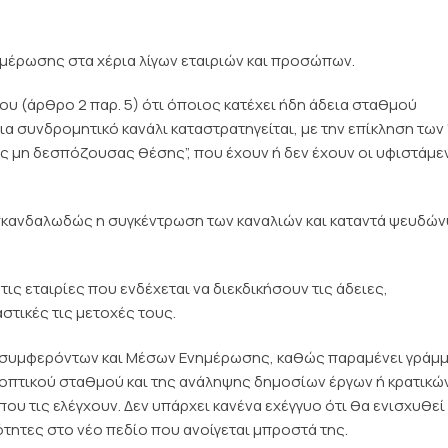
μέρωσης στα χέρια λίγων εταιριών και προσώπων.
ου (άρθρο 2 παρ. 5) ότι όποιος κατέχει ήδη άδεια σταθμού
ια συνδρομητικό κανάλι καταστρατηγείται, με την επίκληση των 
ης μη δεσπόζουσας θέσης”, που έχουν ή δεν έχουν οι υφιστάμε
ι σκανδαλωδώς η συγκέντρωση των καναλιών και καταντά ψευδώ
ις εταιρίες που ενδέχεται να διεκδικήσουν τις άδειες,
τικές τις μετοχές τους.
ν συμφερόντων και Μέσων Ενημέρωσης, καθώς παραμένει γράμ
εοπτικού σταθμού και της ανάληψης δημοσίων έργων ή κρατικώ
ου τις ελέγχουν. Δεν υπάρχει κανένα εχέγγυο ότι θα ενισχυθεί
ιότητες στο νέο πεδίο που ανοίγεται μπροστά της.