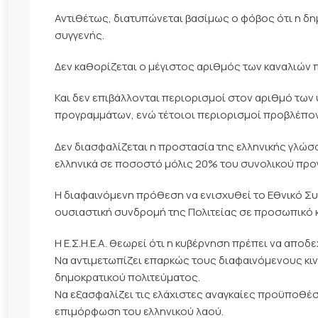
Αντιθέτως, διατυπώνεται βασίμως ο φόβος ότι η δ
συγγενής.
Δεν καθορίζεται ο μέγιστος αριθμός των καναλιών π
Και δεν επιβάλλονται περιορισμοί στον αριθμό των
προγραμμάτων, ενώ τέτοιοι περιορισμοί προβλέπον
Δεν διασφαλίζεται η προστασία της ελληνικής γλώσ
ελληνικά σε ποσοστό μόλις 20% του συνολικού προγ
Η διαφαινόμενη πρόθεση να ενισχυθεί το Εθνικό Συ
ουσιαστική συνδρομή της Πολιτείας σε προσωπικό κα
Η Ε.Σ.Η.Ε.Α. θεωρεί ότι η κυβέρνηση πρέπει να αποδ
Να αντιμετωπίζει επαρκώς τους διαφαινόμενους κιν
δημοκρατικού πολιτεύματος.
Να εξασφαλίζει τις ελάχιστες αναγκαίες προϋποθέσ
επιμόρφωση του ελληνικού λαού.