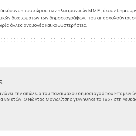
κτη διεύρυνση του χώρου των ηλεκτρονικών Μ.Μ.Ε., έχουν δημιου
ατικών δικαιωμάτων των δημοσιογράφων, που απασχολούνται σ
χωρίς άλλες αναβολές και καθυστερήσεις.
ς
κοινώνει την απώλεια του παλαίμαχου δημοσιογράφου Επαμειν
ία 89 ετών. Ο Νώντας Μανωλίτσης γεννήθηκε το 1937 στη Λευκά