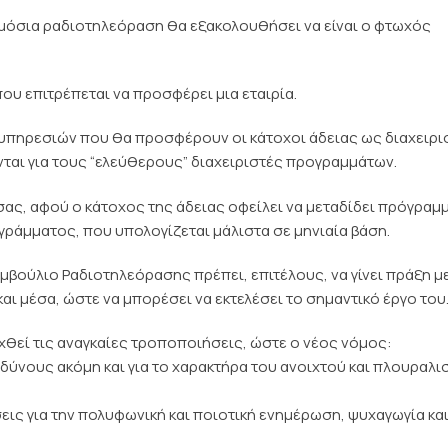
ημόσια ραδιοτηλεόραση θα εξακολουθήσει να είναι ο φτωχός
ου επιτρέπεται να προσφέρει μια εταιρία.
 υπηρεσιών που θα προσφέρουν οι κάτοχοι άδειας ως διαχειρι
ται για τους “ελεύθερους” διαχειριστές προγραμμάτων.
σας, αφού ο κάτοχος της άδειας οφείλει να μεταδίδει πρόγραμ
ράμματος, που υπολογίζεται μάλιστα σε μηνιαία βάση.
μβούλιο Ραδιοτηλεόρασης πρέπει, επιτέλους, να γίνει πράξη με
ι μέσα, ώστε να μπορέσει να εκτελέσει το σημαντικό έργο του
εχθεί τις αναγκαίες τροποποιήσεις, ώστε ο νέος νόμος:
δύνους ακόμη και για το χαρακτήρα του ανοιχτού και πλουραλι
εις για την πολυφωνική και ποιοτική ενημέρωση, ψυχαγωγία κα