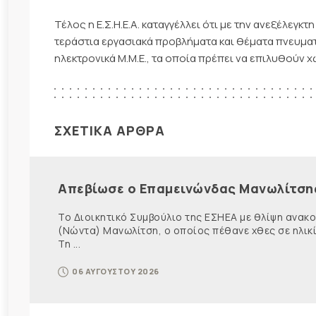
Τέλος η Ε.Σ.Η.Ε.Α. καταγγέλλει ότι με την ανεξέλεγ
τεράστια εργασιακά προβλήματα και θέματα πνευμ
ηλεκτρονικά Μ.Μ.Ε., τα οποία πρέπει να επιλυθούν 
ΣΧΕΤΙΚΑ ΑΡΘΡΑ
Απεβίωσε ο Επαμεινώνδας Μανωλίτση
Το Διοικητικό Συμβούλιο της ΕΣΗΕΑ με θλίψη ανα
(Νώντα) Μανωλίτση, ο οποίος πέθανε χθες σε ηλικ
Τη ...
06 ΑΥΓΟΥΣΤΟΥ 2026