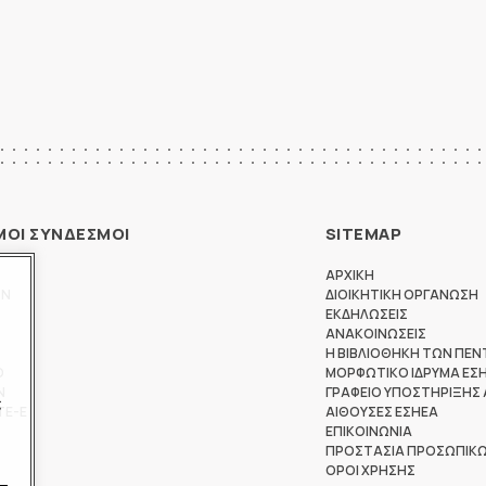
ΜΟΙ ΣΥΝΔΕΣΜΟΙ
SITEMAP
ΑΡΧΙΚΗ
ΩΝ
ΔΙΟΙΚΗΤΙΚΗ ΟΡΓΑΝΩΣΗ
ΕΚΔΗΛΩΣΕΙΣ
ΑΝΑΚΟΙΝΩΣΕΙΣ
Η ΒΙΒΛΙΟΘΗΚΗ ΤΩΝ ΠΕΝ
Θ
ΜΟΡΦΩΤΙΚΟ ΙΔΡΥΜΑ ΕΣ
Ν
ΓΡΑΦΕΙΟ ΥΠΟΣΤΗΡΙΞΗΣ
ς
ΤΕ-Ε
ΑΙΘΟΥΣΕΣ ΕΣΗΕΑ
ΕΠΙΚΟΙΝΩΝΙΑ
ΠΡΟΣΤΑΣΙΑ ΠΡΟΣΩΠΙΚ
ΟΡΟΙ ΧΡΗΣΗΣ