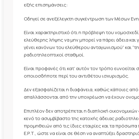
εξής επισημάνσεις:
Οδηγεί σε ανεξέλεγκτη συγκέντρωση των Μέσων Ενη
Είναι χαρακτηριστικό ότι η πρόβλεψη του νομοσχεδί
ελεύθερης λήψης να μην μπορεί να πάρει άδεια και γ
γένει κανόνων του ελεύθερου ανταγωνισμού” και “τ
ραδιοτηλεοπτικοί σταθμοί.
Είναι προφανές ότι κατ’ αυτόν τον τρόπο ευνοείτα
οποιοσδήποτε περί του αντιθέτου ισχυρισμός.
Δεν εξασφαλίζεται η διαφάνεια, καθώς κάποιες από τ
απαλλάσσονται από την υποχρέωση να έχουν ονομασ
Επιπλέον δεν αποτρέπεται η διαπλοκή οικονομικώ
κενό το ασυμβίβαστο της κατοχής άδειας ραδιοτηλ
προμηθειών από τις ίδιες εταιρίες και τα πρόσωπα π
Ε.Ρ.Τ., ώστε να είναι σε θέση να αναπτύξει δραστηρ