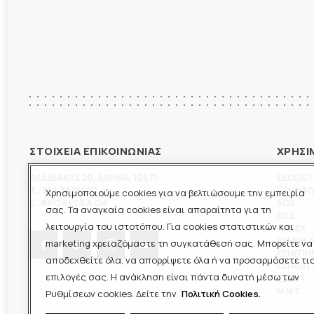
ΣΤΟΙΧΕΙΑ ΕΠΙΚΟΙΝΩΝΙΑΣ
ΧΡΗΣΙ
ΑΚΑΔΗΜΙΑΣ 20
,
ΑΘΗΝΑ
,
10671
ΕΔΟΕΑΠ
T.:
210-3675400
ΞΕΝΟΦ
Χρησιμοποιούμε cookies για να βελτιώσουμε την εμπειρία
E.:
INFO@ESIEA.GR
ΔΟΔ
σας. Τα αναγκαία cookies είναι απαραίτητα για τη
ΕΟΔ
λειτουργία του ιστοτόπου. Για cookies στατιστικών και
ΠΟΕΣΥ
ΕΣΗΕΜ-
marketing χρειαζόμαστε τη συγκατάθεσή σας. Μπορείτε να
ΕΣΗΕΠΗ
αποδεχθείτε όλα, να απορρίψετε όλα ή να προσαρμόσετε τι
ΕΣΗΕΘΣ
επιλογές σας. Η ανάκληση είναι πάντα δυνατή μέσω των
ΕΣΠΗΤ
M.M.E.
Ρυθμίσεων cookies. Δείτε την
Πολιτική Cookies.