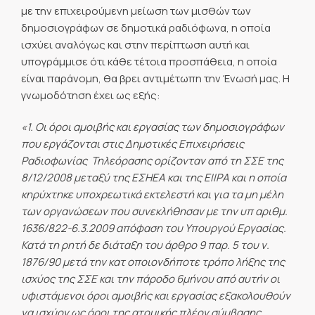
με την επιχειρούμενη μείωση των μισθών των
δημοσιογράφων σε δημοτικά ραδιόφωνα, η οποία
ισχύει αναλόγως και στην περίπτωση αυτή και
υπογράμμισε ότι κάθε τέτοια προσπάθεια, η οποία
είναι παράνομη, θα βρει αντιμέτωπη την Ένωσή μας. Η
γνωμοδότηση έχει ως εξής:
«1. Οι όροι αμοιβής και εργασίας των δημοσιογράφων
που εργάζονται στις Δημοτικές Επιχειρήσεις
Ραδιοφωνίας  Τηλεόρασης ορίζονταν από τη ΣΣΕ της
8/12/2008 μεταξύ της ΕΣΗΕΑ και της ΕΙΙΡΑ και η οποία
κηρύχτηκε υποχρεωτικά εκτελεστή και για τα μη μέλη
των οργανώσεων που συνεκλήθησαν με την υπ αριθμ.
1636/822-6.3.2009 απόφαση του Υπουργού Εργασίας.
Κατά τη ρητή δε διάταξη του άρθρο 9 παρ. 5 του ν.
1876/90 μετά την κατ οποιονδήποτε τρόπο λήξης της
ισχύος της ΣΣΕ και την πάροδο 6μήνου από αυτήν οι
υφιστάμενοι όροι αμοιβής και εργασίας εξακολουθούν
να ισχύον ως όροι της ατομικής πλέον σύμβασης