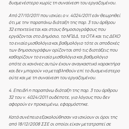
δυσμενέστερο χωρίς τη συναίνεση του εργαζομένου.
Από 27/10/2011 που ισχύει ο ν. 4024/2011 εάν θεωρηθεί
ότι με την παραπάνω διάταξη της παρ. 3 του άρθρου
32 επεκτείνεται και στους δημοσιογράφους που
εργάζονται στο Δημόσιο, τα ΝΠΔΔ, τα ΟΤΑ και τις ΔΕΚΟ
το ενιαίο μισθολόγια και βαθμολόγιο τότε οι αποδοχές
των δημοσιογράφων ορίζονται από τις διατάξεις που
καθορίζουν το ενιαίο μισθολόγια και βαθμολόγιο
οπότε οι κανόνες αυτών έχουν αναγκαστικό χαρακτήρα
και δεν μπορούν να μεταβληθούν επί το δυσμενέστερο
ούτε και με τη συναίνεση του εργαζομένου.
4. Επειδή η παραπάνω διάταξη της παρ. 3 του άρθρου
32 του ν. 4024/2011 ουδέποτε, για λόγους που δεν
αφορούν εν προκειμένω, εφαρμόστηκε.
Κατά συνέπεια εξακολούθησαν να ισχύουν οι όροι της
από 18/12/2008 ΣΣΕ οι οποίοι είχαν μετατραπεί σε