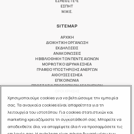
ΕΣΗΕΘΣΤΕ-Ε
ΕΣΠΗΤ
M.M.E.
SITEMAP
ΑΡΧΙΚΗ
ΔΙΟΙΚΗΤΙΚΗ ΟΡΓΑΝΩΣΗ
ΕΚΔΗΛΩΣΕΙΣ
ΑΝΑΚΟΙΝΩΣΕΙΣ
Η ΒΙΒΛΙΟΘΗΚΗ ΤΩΝ ΠΕΝΤΕ ΑΙΩΝΩΝ
ΜΟΡΦΩΤΙΚΟ ΙΔΡΥΜΑ ΕΣΗΕΑ
ΓΡΑΦΕΙΟ ΥΠΟΣΤΗΡΙΞΗΣ ΑΝΕΡΓΩΝ
ΑΙΘΟΥΣΕΣ ΕΣΗΕΑ
ΕΠΙΚΟΙΝΩΝΙΑ
ΠΡΟΣΤΑΣΙΑ ΠΡΟΣΩΠΙΚΩΝ ΔΕΔΟΜΕΝΩΝ
ΟΡΟΙ ΧΡΗΣΗΣ
Χρησιμοποιούμε cookies για να βελτιώσουμε την εμπειρία
ΜΕΛΟΣ ΤΩΝ
σας. Τα αναγκαία cookies είναι απαραίτητα για τη
λειτουργία του ιστοτόπου. Για cookies στατιστικών και
ΠΟΕΣΥ
marketing χρειαζόμαστε τη συγκατάθεσή σας. Μπορείτε να
ΔΟΔ
αποδεχθείτε όλα, να απορρίψετε όλα ή να προσαρμόσετε τις
ΕΟΔ
επιλογές σας. Η ανάκληση είναι πάντα δυνατή μέσω των