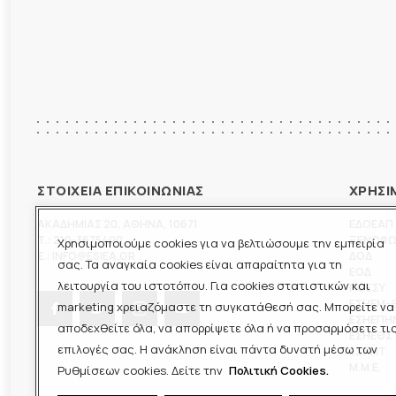
ΣΤΟΙΧΕΙΑ ΕΠΙΚΟΙΝΩΝΙΑΣ
ΧΡΗΣΙ
ΑΚΑΔΗΜΙΑΣ 20
,
ΑΘΗΝΑ
,
10671
ΕΔΟΕΑΠ
T.:
210-3675400
ΞΕΝΟΦ
Χρησιμοποιούμε cookies για να βελτιώσουμε την εμπειρία
E.:
INFO@ESIEA.GR
ΔΟΔ
σας. Τα αναγκαία cookies είναι απαραίτητα για τη
ΕΟΔ
λειτουργία του ιστοτόπου. Για cookies στατιστικών και
ΠΟΕΣΥ
ΕΣΗΕΜ-
marketing χρειαζόμαστε τη συγκατάθεσή σας. Μπορείτε να
ΕΣΗΕΠΗ
αποδεχθείτε όλα, να απορρίψετε όλα ή να προσαρμόσετε τι
ΕΣΗΕΘΣ
επιλογές σας. Η ανάκληση είναι πάντα δυνατή μέσω των
ΕΣΠΗΤ
M.M.E.
Ρυθμίσεων cookies. Δείτε την
Πολιτική Cookies.