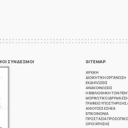
ΜΟΙ ΣΥΝΔΕΣΜΟΙ
SITEMAP
ΑΡΧΙΚΗ
ΩΝ
ΔΙΟΙΚΗΤΙΚΗ ΟΡΓΑΝΩΣΗ
ΕΚΔΗΛΩΣΕΙΣ
ΑΝΑΚΟΙΝΩΣΕΙΣ
Η ΒΙΒΛΙΟΘΗΚΗ ΤΩΝ ΠΕΝ
Θ
ΜΟΡΦΩΤΙΚΟ ΙΔΡΥΜΑ ΕΣ
Ν
ΓΡΑΦΕΙΟ ΥΠΟΣΤΗΡΙΞΗΣ
ς
ΤΕ-Ε
ΑΙΘΟΥΣΕΣ ΕΣΗΕΑ
ΕΠΙΚΟΙΝΩΝΙΑ
ΠΡΟΣΤΑΣΙΑ ΠΡΟΣΩΠΙΚ
ΟΡΟΙ ΧΡΗΣΗΣ