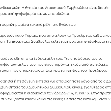
ένδεκα μέλη. Η θητεία του Διοικητικού Συμβουλίου είναι διετής.
ε μυστική ψηφοφορία και με ψηφοδέλτια.
ια συμπληρωμένα τακτικά μέλη της Ενώσεως.
ραμματεύς και ο Ταμίας, που αποτελούν το Προεδρείο, καθώς και
ση. Το Διοικητικό Συμβούλιο εκλέγει με μυστική ψηφοφορία έν
 παρόντα έξη από τα ένδεκα μέλη του. Τις αποφάσεις του το
ηφία των μελών του που είναι παρόντα, εκτός από τις ειδικές
πτωση που υπάρχει ισοψηφία, κρίνει η ψήφος του Προέδρου.
αιτηθεί ή πεθάνει ή εκπέσει για οποιοδήποτε λόγο από το αξί
λήξει η θητεία του Διοικητικού Συμβουλίου είναι μεγαλύτερος απ
 εφαρμόζεται η διαδικασία των άρθρων 14, 15 και 16. Στην πρώτ
συνεχίζονται κανονικά και τις κενές θέσεις τις καταλαμβάνουν