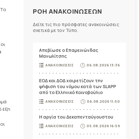
 Το
ΡΟΗ ΑΝΑΚΟΙΝΩΣΕΩΝ
Δείτε τις πιο πρόσφατες ανακοινώσεις
σχετικά με τον Τύπο.
 οι
Απεβίωσε ο Επαμεινώνδας
α
Μανωλίτσης
ΑΝΑΚΟΙΝΩΣΕΙΣ
06.08.2026 13:36
ΕΟΔ και ΔΟΔ χαιρετίζουν την
ψήφιση του νόμου κατά των SLAPP
από το Ελληνικό Κοινοβούλιο
ωμά
ΑΝΑΚΟΙΝΩΣΕΙΣ
06.08.2026 11:50
ό έξη
η
Η αργία του Δεκαπενταύγουστου
 οι
ΑΝΑΚΟΙΝΩΣΕΙΣ
05.08.2026 16:59