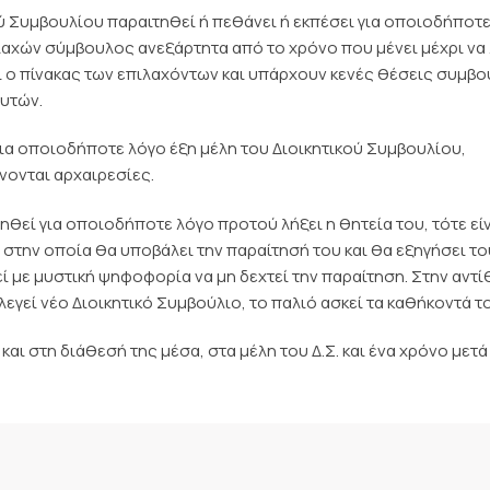
ού Συμβουλίου παραιτηθεί ή πεθάνει ή εκπέσει για οποιοδήποτ
ιλαχών σύμβουλος ανεξάρτητα από το χρόνο που μένει μέχρι να 
εί ο πίνακας των επιλαχόντων και υπάρχουν κενές θέσεις συμβ
αυτών.
για οποιοδήποτε λόγο έξη μέλη του Διοικητικού Συμβουλίου,
ίνονται αρχαιρεσίες.
ηθεί για οποιοδήποτε λόγο προτού λήξει η θητεία του, τότε εί
 στην οποία θα υποβάλει την παραίτησή του και θα εξηγήσει τ
 με μυστική ψηφοφορία να μη δεχτεί την παραίτηση. Στην αντί
λεγεί νέο Διοικητικό Συμβούλιο, το παλιό ασκεί τα καθήκοντά τ
αι στη διάθεσή της μέσα, στα μέλη του Δ.Σ. και ένα χρόνο μετά