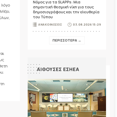
Νόμος για τα SLAPPs: Μια
ε λόγο
σημαντική θεσμική νίκη για τους
λήξει
δημοσιογράφους και την ελευθερία
του Τύπου
ούλων,
ΑΝΑΚΟΙΝΩΣΕΙΣ
03.08.2026 15:29
ΠΕΡΙΣΣΟΤΕΡΑ →
ναι
ους
θετη
ΑΙΘΟΥΣΕΣ ΕΣΗΕΑ
ου.
 τη