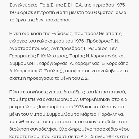
Συνελεύσεις. Το Δ.Σ. της Ε.Σ.Η.Ε.Α. της περιόδου 1975-
1976 όρισε επιτροπή για τη μελέτη του θέματος, αλλά
το έργο της δεν προχώρησε.
Η νέα διοίκηση της Ενώσεως, που προήλθε από τις
εκλογές του καλοκαιριού του 1976 (Πρόεδρος Γ. Ν.
Αναστασόπουλος, Αντιπρόεδρος Γ. Ρωμαίος, Γεν.
Γραμματεύς Γ. Κάλλιστρος, Ταμίας Ν. Καραντηνός και
Σύμβουλοι Γ. Καράγιωργας, Α. Κορόβηλας, Β. Κοραχάης,
Α. Καρρέρ και Ο. Ζούλας), αποφάσισε να αναλάβουν τη
σχετική προεργασία τα μέλη του Δ.Σ.
Πέντε εισηγήσεις για τις διατάξεις του Καταστατικού,
που έπρεπε να αναθεωρηθούν, υποβλήθηκαν στο Δ.Σ.
μέχρι τέλους Ιανουαρίου του 1978 και εστάλησαν στα
μέλη του Μικτού Συμβουλίου το Μάρτιο. Παράλληλα,
τυπώθηκαν και οι προτάσεις, που είχαν υποβάλει στη
διοίκηση συνάδελφοι. Ολοκληρωμένο προσχέδιο νέου
Καταστατικού, που κατάρτισε το Δ.Σ., διανεμήθηκε στις