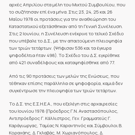
αρχές Απριλίου στα μέλη του Μικτού Συμβουλίου, που
το συζήτησαν επί ένα μήνα. Στις 23, 24, 25 και 26
Μαΐου 1978 οι προτάσεις για την αναθεώρηση του
Καταστατικού εξετάσθηκαν από τη Γενική Συνέλευση.
Στις 2 Ιουνίου, η Συνέλευση ενέκρινε το τελικό Σχέδιο
που υπέβαλε το Δ.Σ., με την απαιτούμενη πλειοψηφία
των τριών τετάρτων. (Ψήφισαν 536 και τα έγκυρα
ψηφοδέλτια ήταν 498). Το Σχέδιο του Δ.Σ. εγκρίθηκε
από 421 συναδέλφους και καταψηφίσθηκε από 77.
Από τις 90 προτάσεις των μελών της Ενώσεως, που
τέθηκαν επίσης παράλληλα σε ψηφοφορία, καμιά δεν
συγκέντρωσε την πλειοψηφία των τριών τετάρτων.
Το Δ.Σ. της Ε.Σ.Η.Ε.Α., που εξελέγη στις αρχαιρεσίες
του Ιουνίου 1978 (Πρόεδρος Γ.Ν. Αναστασόπουλος,
Αντιπρόεδρος Γ. Κάλλιστρος, Γεν. Γραμματεύς Γ.
Καράγιωργας, Ταμίας Ν. Καραντηνός και Σύμβουλοι Β.
Κοραχάης, Δ. Γκλαβάς, Μ. Χωριανόπουλος, Δ.