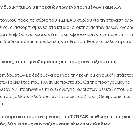
ων διοικητικών υπηρεσιών των ενοποιημένων Ταμείων
ιτονικού προς το κτίριο του ΤΣΠΕΑΘ κτιρίου για τη στέγαση όλ
ίναι διασκορπισμένες στα κτίρια ιδιοκτησίας των άλλων κλάδω
όμη, ληφθεί ενώ έχουμε ζητήσει, εφόσον κρίνεται απαραίτητη η
 διαδικασία και, παράλληλα, να αξιοποιηθούν τα άλλα κτίρια 
ργους, τους εργαζόμενους και τους συνταξιούχους.
 επιδομάτων με δεδομένα αφενός την καλή οικονομική κατάστα
στικές μελέτες που έγιναν με πρωτοβουλία της προηγούμενης
θόν Δ.Σ. παρήγγειλε τη διεξαγωγή 2 χωριστών μελετών που θα
ια τους άλλους κλάδους, αντίστοιχες αυξήσεις θεωρούμε πως
τες.
επίδομα για τους ανέργους του ΤΣΠΕΑΘ, καθώς επίσης και
ής  50 για τους συνταξιούχους όλων των κλάδων.