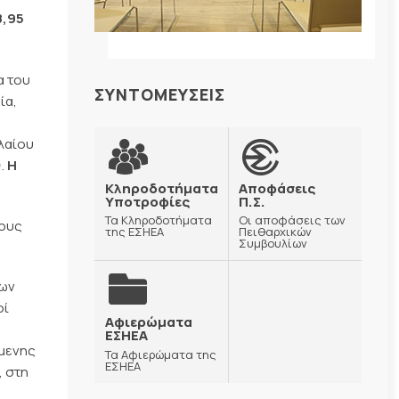
8,95
α του
ΣΥΝΤΟΜΕΥΣΕΙΣ
ία,
λαίου
).
Η
Κληροδοτήματα
Αποφάσεις
Υποτροφίες
Π.Σ.
Τα Κληροδοτήματα
Οι αποφάσεις των
εους
της ΕΣΗΕΑ
Πειθαρχικών
Συμβουλίων
των
οί
Αφιερώματα
ΕΣΗΕΑ
ύμενης
Τα Αφιερώματα της
ΕΣΗΕΑ
, στη