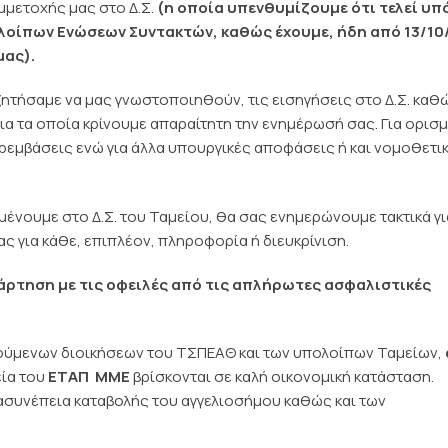
υμμετοχής μας στο Δ.Σ.
(η οποία υπενθυμίζουμε ότι τελεί υπ
λοίπων Ενώσεων Συντακτών, καθώς έχουμε, ήδη από 13/10
μας).
 ζητήσαμε να μας γνωστοποιηθούν, τις εισηγήσεις στο Δ.Σ. καθώ
α τα οποία κρίνουμε απαραίτητη την ενημέρωσή σας. Για ορισ
ρεμβάσεις ενώ για άλλα υπουργικές αποφάσεις ή και νομοθετι
μένουμε στο Δ.Σ. του Ταμείου, θα σας ενημερώνουμε τακτικά γι
ας για κάθε, επιπλέον, πληροφορία ή διευκρίνιση.
νάρτηση με τις οφειλές από τις απλήρωτες ασφαλιστικές
γούμενων διοικήσεων του ΤΣΠΕΑΘ και των υπολοίπων Ταμείων,
εία του
ΕΤΑΠ  ΜΜΕ
βρίσκονται σε καλή οικονομική κατάσταση.
ασυνέπεια καταβολής του αγγελιοσήμου καθώς και των