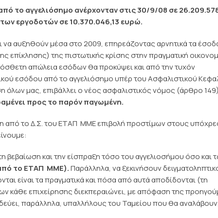
από το αγγελιόσημο ανέρχονταν στις 30/9/08 σε 26.209.57
των εργοδοτών σε 10.370.046,13 ευρώ.
 να αυξηθούν μέσα στο 2009, επηρεάζοντας αρνητικά τα έσοδ
ης επίκλησης) της πιστωτικής κρίσης στην πραγματική οικονομ
ρόσθετη απώλεια εσόδων θα προκύψει και από την τυχόν
λικού εσόδου από το αγγελιόσημο υπέρ του Ασφαλιστικού Κεφα
η όλων μας, επιβάλλει ο νέος ασφαλιστικός νόμος (άρθρο 149
αμένει προς το παρόν παγωμένη.
η από το Δ.Σ. του ΕΤΑΠ  ΜΜΕ επιβολή προστίμων στους υπόχρ
είνουμε:
τη βεβαίωση και την είσπραξη τόσο του αγγελιοσήμου όσο και 
πό το ΕΤΑΠ  ΜΜΕ).
Παράλληλα, να ξεκινήσουν δειγματοληπτικ
νται είναι τα πραγματικά και πόσα από αυτά αποδίδονται (τη
ων κάθε επιχείρησης διεκπεραιώνει, με απόφαση της προηγο
αιδεύει, παράλληλα, υπαλλήλους του Ταμείου που θα αναλάβουν