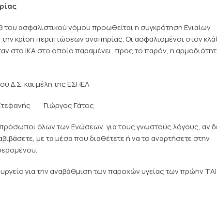
ηρίας
39 του ασφαλιστικού νόμου προωθείται η συγκρότηση Ενιαίων
 την κρίση περιπτώσεων αναπηρίας. Οι ασφαλισμένοι στον κλ
αν στο ΙΚΑ στο οποίο παραμένει, προς το παρόν, η αρμοδιότητ
ου Δ.Σ. και μέλη της ΕΣΗΕΑ
Στεφανής Γιώργος Γάτος
κπρόσωποι όλων των Ενώσεων, για τους γνωστούς λόγους, αν δ
αβιβάσετε, με τα μέσα που διαθέτετε ή να το αναρτήσετε στην
φερομένου.
ουργείο για την αναβάθμιση των παροχών υγείας των πρώην ΤΑ