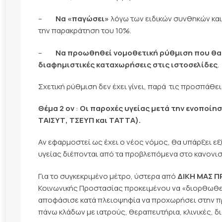
–
Να «παγώσει»
λόγω των ειδικών συνθηκών και
την παρακράτηση του 10%.
–
Να προωθηθεί νομοθετική ρύθμιση που θα
διαφημιστικές καταχωρήσεις στις ιστοσελίδες
.
Σχετική ρύθμιση δεν έχει γίνει, παρά τις προσπάθει
Θέμα 2 ον
:
Οι παροχές υγείας μετά την ενοποίη
ΤΑΙΣΥΤ, ΤΣΕΥΠ και ΤΑΤΤΑ).
Αν εφαρμοστεί ως έχει ο νέος νόμος, θα υπάρξει ε
υγείας διέπονται από τα προβλεπόμενα στο κανονι
Για το συγκεκριμένο μέτρο, ύστερα από
ΔΙΚΗ ΜΑΣ 
Κοινωνικής Προστασίας προκειμένου να «διορθωθεί»
αποφάσισε κατά πλειοψηφία να προχωρήσει στην π
πάνω κλάδων με ιατρούς, θεραπευτήρια, κλινικές, δ