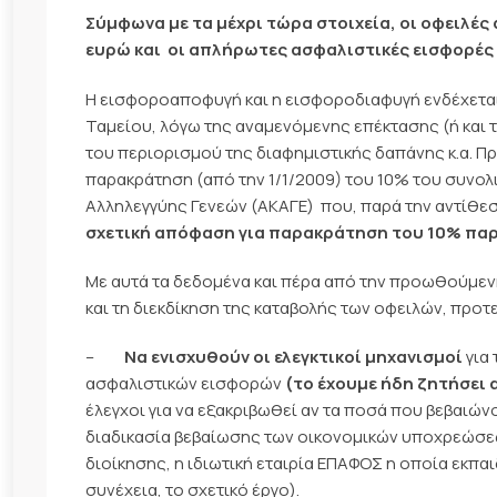
Σύμφωνα με τα μέχρι τώρα στοιχεία, οι οφειλές 
ευρώ και οι απλήρωτες ασφαλιστικές εισφορές 
Η εισφοροαποφυγή και η εισφοροδιαφυγή ενδέχεται
Ταμείου, λόγω της αναμενόμενης επέκτασης (ή και τ
του περιορισμού της διαφημιστικής δαπάνης κ.α. Π
παρακράτηση (από την 1/1/2009) του 10% του συνο
Αλληλεγγύης Γενεών (ΑΚΑΓΕ) που, παρά την αντίθεσ
σχετική απόφαση για παρακράτηση του 10% παρ
Με αυτά τα δεδομένα και πέρα από την προωθούμεν
και τη διεκδίκηση της καταβολής των οφειλών, προτ
–
Να ενισχυθούν οι ελεγκτικοί μηχανισμοί
για 
ασφαλιστικών εισφορών
(το έχουμε ήδη ζητήσει α
έλεγχοι για να εξακριβωθεί αν τα ποσά που βεβαιώνο
διαδικασία βεβαίωσης των οικονομικών υποχρεώσε
διοίκησης, η ιδιωτική εταιρία ΕΠΑΦΟΣ η οποία εκπ
συνέχεια, το σχετικό έργο).