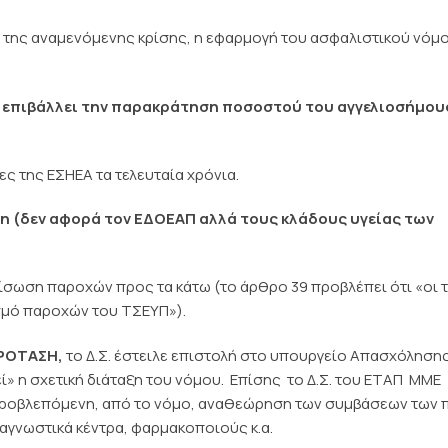
 της αναμενόμενης κρίσης, η εφαρμογή του ασφαλιστικού νόμο
 επιβάλλει την παρακράτηση ποσοστού του αγγελιοσήμου
ες της ΕΣΗΕΑ τα τελευταία χρόνια.
ση (δεν αφορά τον ΕΔΟΕΑΠ αλλά τους κλάδους υγείας των
ξίσωση παροχών προς τα κάτω (το άρθρο 39 προβλέπει ότι «οι 
σμό παροχών του ΤΣΕΥΠ»).
ΠΡΟΤΑΣΗ,
το Δ.Σ. έστειλε επιστολή στο υπουργείο Απασχόλησης
 η σχετική διάταξη του νόμου. Επίσης το Δ.Σ. του ΕΤΑΠ  ΜΜΕ
ροβλεπόμενη, από το νόμο, αναθεώρηση των συμβάσεων των 
ιαγνωστικά κέντρα, φαρμακοποιούς κ.α.