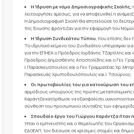
Η Ίδρυση με νόμο Δημοσιογραφικής Σχολής,
η
λειτουργήσει αμέσως, για να αποφευχθεί η ανάμει
Η Δημοσιογραφική Σχολή θα αποτελούσε το δεύτερο 
της Ένωσης φρόντιζαν για την εφαρμογή του Νόμου,
Η Ίδρυση Συνδικάτου Τύπου
, που επίσης δεν
Το ιδρυτικό κείμενο του Συνδικάτου υπέγραψαν για 
για την ΕΠΗΕΑ ο Πρόεδρος Ιορδάνης Τζαρτίλης και 
Πρόεδρος Δημοσθένης Αποστολίδης και ο Γεν. Γρα
Ι. Παρασκευόπουλος και ο Γεν. Γραμματέας Χρ. Μητ
Παρασκευάς Χριστοδουλόπουλος και Ι. Τσούρνος.
Οι πρωτοβουλίες του για κατοχύρωση του 
αρμόδιους υπουργούς της πρώτης μεταπολεμικής κ
Καράντζα κατόρθωσε να εξασφαλίσει ικανοποιητικ
σύνθεση του προσωπικού σύνταξης των εφημερίδω
Σπουδαίο έργο του Γιώργου Καράντζα ήταν 
Ήταν ο εμπνευστής και ο θεμελιωτής του Οργανισμ
ΕΔΟΕΑΠ, τον διέσωσε σε κρίσιμες στιγμές και δημ