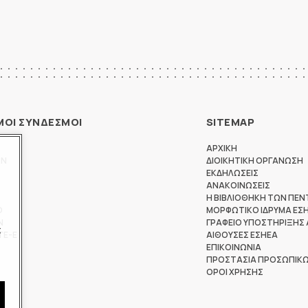
ΜΟΙ ΣΥΝΔΕΣΜΟΙ
SITEMAP
ΑΡΧΙΚΗ
ΩΝ
ΔΙΟΙΚΗΤΙΚΗ ΟΡΓΑΝΩΣΗ
ΕΚΔΗΛΩΣΕΙΣ
ΑΝΑΚΟΙΝΩΣΕΙΣ
Η ΒΙΒΛΙΟΘΗΚΗ ΤΩΝ ΠΕΝ
Θ
ΜΟΡΦΩΤΙΚΟ ΙΔΡΥΜΑ ΕΣ
Ν
ΓΡΑΦΕΙΟ ΥΠΟΣΤΗΡΙΞΗΣ
ς
ΤΕ-Ε
ΑΙΘΟΥΣΕΣ ΕΣΗΕΑ
ΕΠΙΚΟΙΝΩΝΙΑ
ΠΡΟΣΤΑΣΙΑ ΠΡΟΣΩΠΙΚ
ΟΡΟΙ ΧΡΗΣΗΣ