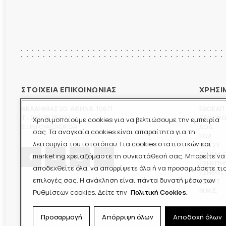
ΣΤΟΙΧΕΙΑ ΕΠΙΚΟΙΝΩΝΙΑΣ
ΧΡΗΣΙ
ΑΚΑΔΗΜΙΑΣ 20
,
ΑΘΗΝΑ
,
10671
ΕΔΟΕΑΠ
T.:
210-3675400
ΞΕΝΟΦ
Χρησιμοποιούμε cookies για να βελτιώσουμε την εμπειρία
E.:
INFO@ESIEA.GR
ΔΟΔ
σας. Τα αναγκαία cookies είναι απαραίτητα για τη
ΕΟΔ
λειτουργία του ιστοτόπου. Για cookies στατιστικών και
ΠΟΕΣΥ
ΕΣΗΕΜ-
marketing χρειαζόμαστε τη συγκατάθεσή σας. Μπορείτε να
ΕΣΗΕΠΗ
αποδεχθείτε όλα, να απορρίψετε όλα ή να προσαρμόσετε τι
ΕΣΗΕΘΣ
επιλογές σας. Η ανάκληση είναι πάντα δυνατή μέσω των
ΕΣΠΗΤ
M.M.E.
Ρυθμίσεων cookies. Δείτε την
Πολιτική Cookies.
Προσαρμογή
Απόρριψη όλων
Αποδοχή όλων