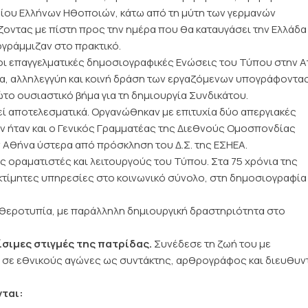
είου Ελλήνων Ηθοποιών, κάτω από τη μύτη των γερμανών
ζοντας με πίστη προς την ημέρα που θα καταυγάσει την Ελλάδα
ογράμμιζαν στο πρακτικό.
 οι επαγγελματικές δημοσιογραφικές Ενώσεις του Τύπου στην Ατ
τα, αλληλεγγύη και κοινή δράση των εργαζόμενων υπογράφοντα
ο ουσιαστικό βήμα για τη δημιουργία Συνδικάτου.
εί αποτελεσματικά. Οργανώθηκαν με επιτυχία δύο απεργιακές
ν ήταν και ο Γενικός Γραμματέας της Διεθνούς Ομοσπονδίας
ν Αθήνα ύστερα από πρόσκληση του Δ.Σ. της ΕΣΗΕΑ.
ς οραματιστές και λειτουργούς του Τύπου. Στα 75 χρόνια της
τίμητες υπηρεσίες στο κοινωνικό σύνολο, στη δημοσιογραφία 
υθεροτυπία, με παράλληλη δημιουργική δραστηριότητα στο
ίσιμες στιγμές της πατρίδας.
Συνέδεσε τη ζωή του με
ε σε εθνικούς αγώνες ως συντάκτης, αρθρογράφος και διευθυν
ται: