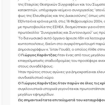
της Εταιρίας Θεατρικών Συγγραφέων και του Σωματ
κατακτητών, υπέγραψαν κείμενο συνεργασίας “ατενί
φως της Ελευθερίας και της Δικαιοσύνης”, όπως υπ
Εξήντα ένα χρόνια μετά, στις 18 Φεβρουαρίου 2004,
με πρωτοβουλία της ΕΣΗΕΑ, δεσμεύτηκαν για ενότη
πρωτόκολλο “Συνεργασίας και Συντονισμού” ως πρώτ
Το διενωσιακό αυτό όργανο άρχισε ήδη να λειτουργ
κινητοποιήσεις. Εκείνη στο συγκρότημα Κουρή παρώ
Δημοσιογράφων κ. ’ϊνταν Γουάϊτ, ο οποίος ήλθε στη
Ο
Γιώργος Καράντζας
ήταν ένας από τους μεγάλου
επαγγελματικής σταδιοδρομίας του προσέφερε ανεκ
στους συναδέλφους.
Ήταν πρώτος στους αγώνες για Δημοκρατία και ελε
συνδικαλιστικό χώρο.
Ο Γιώργος Καράντζας ήταν παρών σε όλες τις κρ
συγκλονιστικά ιστορικά γεγονότα και πρωτοστάτησ
μεγάλων εφημερίδων.
Ως σημαντικότατα επιτεύγματά του καταγράφον