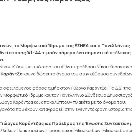
νών, το Μορφωτικό Ίδρυμα της ΕΣΗΕΑ και ο Πανελλήνιος
τίστασης ’41-’44 τιμούν σήμερα ένα σημαντικό στέλεχος
α.
 Νίκου Κιάου, με πρόταση του Α’ Αντιπροέδρου Νίκου Καραντηνο
ο Καράντζα
και να δώσει το όνομα του στην αίθουσα συνεδρίων
ο οφειλόμενος φόρος τιμής στον Γιώργο Καράντζα. Το Δ.Σ. της
τον Μορφωτικό Ίδρυμα και τον Πανελλήνιο Σύνδεσμο Δημοσιογ
Γιώργο Καράντζα και αποκαλύπτουν πλακέτα με το όνομα του.
γονότα που έχουν καταγραφεί, στην ενενηντάχρονη ιστορία τη
, ο Γιώργος Καράντζας ως Πρόεδρος της Ένωσης Συντακτών
αλλήλων Πρακτορείων, Προσωπικού Εφημερίδων, Εφημεριδοπω