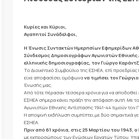
Κυρίες και Κύριοι,
Αγαπητοί Συνάδελφοι,
Η Ένωσις Συντακτών Ημερησίων Εφημερίδων Αθη
Σύνδεσμος Δημοσιογράφων Αγωνιστών Εθνικής Αν
ελληνικής δημοσιογραφίας, τον Γιώργο Καράντζ
Το Διοικητικό Συμβούλιο της ΕΣΗΕΑ, επί προεδρίας
είχε αποφασίσει ομόφωνα
να τιμήσει τον Γεώργι
Ένωσής μας.
Από τότε πέρασαν τέσσερα χρόνια για να αποδοθεί 
ΕΣΗΕΑ σήμερα κάνει πράξη την απόφαση αυτή. Με 
Αγωνιστών Εθνικής Αντίστασης 1941-44 τιμούν τον 
Η αποψινή εκδήλωση συμπίπτει με δύο σημαντικά γε
ΕΣΗΕΑ.
Πριν από 61 χρόνια, στις 25 Μαρτίου του 1943
με εκπροσώπους των Ενώσεων Εργατών Τύπου, Υπ