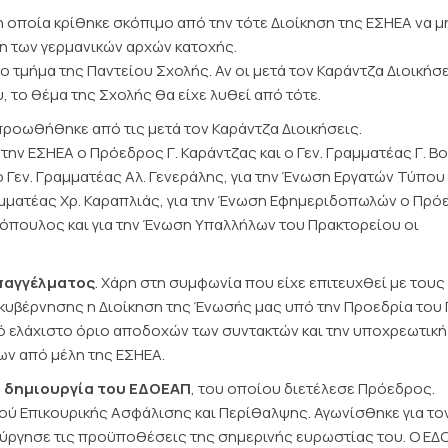
 οποία κρίθηκε σκόπιμο από την τότε Διοίκηση της ΕΣΗΕΑ να μ
ξη των γερμανικών αρχών κατοχής.
τμήμα της Παντείου Σχολής. Αν οι μετά τον Καράντζα Διοικήσ
 το θέμα της Σχολής θα είχε λυθεί από τότε.
 προωθήθηκε από τις μετά τον Καράντζα Διοικήσεις.
την ΕΣΗΕΑ ο Πρόεδρος Γ. Καράντζας και ο Γεν. Γραμματέας Γ. Β
ο Γεν. Γραμματέας Αλ. Γενεράλης, για την Ένωση Εργατών Τύπου
μματέας Χρ. Καραπλιάς, για την Ένωση Εφημεριδοπωλών ο Πρό
ρόπουλος και για την Ένωση Υπαλλήλων του Πρακτορείου οι
επαγγέλματος
. Χάρη στη συμφωνία που είχε επιτευχθεί με τους
υβέρνησης η Διοίκηση της Ένωσής μας υπό την Προεδρία του 
ό ελάχιστο όριο αποδοχών των συντακτών και την υποχρεωτική
ν από μέλη της ΕΣΗΕΑ.
η δημιουργία του ΕΔΟΕΑΠ
, του οποίου διετέλεσε Πρόεδρος.
ού Επικουρικής Ασφάλισης και Περίθαλψης. Αγωνίσθηκε για το
ιούργησε τις προϋποθέσεις της σημερινής ευρωστίας του. Ο Ε