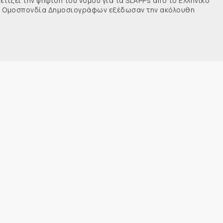
τίζει την ψήφιση του νόμου για τα SLAPPs από το Ελληνικό
νής Ομοσπονδία Δημοσιογράφων εξέδωσαν την ακόλουθη