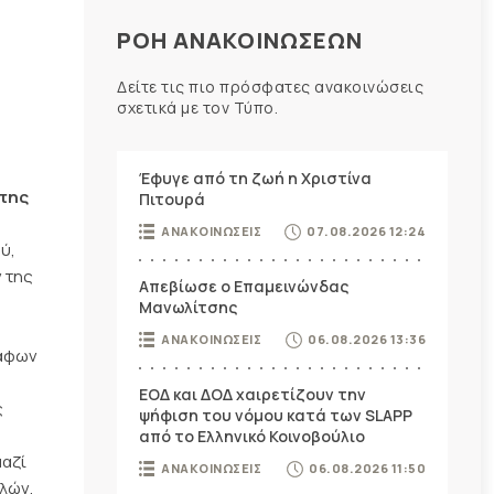
ΡΟΗ ΑΝΑΚΟΙΝΩΣΕΩΝ
Δείτε τις πιο πρόσφατες ανακοινώσεις
σχετικά με τον Τύπο.
Έφυγε από τη ζωή η Χριστίνα
 της
Πιτουρά
ΑΝΑΚΟΙΝΩΣΕΙΣ
07.08.2026 12:24
ύ,
 της
Απεβίωσε ο Επαμεινώνδας
Μανωλίτσης
ΑΝΑΚΟΙΝΩΣΕΙΣ
06.08.2026 13:36
ράφων
ΕΟΔ και ΔΟΔ χαιρετίζουν την
ς
ψήφιση του νόμου κατά των SLAPP
από το Ελληνικό Κοινοβούλιο
μαζί
ΑΝΑΚΟΙΝΩΣΕΙΣ
06.08.2026 11:50
λών,