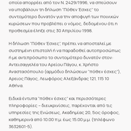
οποία απορρέει από τον Ν. 2429/1996, να σπεύσουν
να υποβάλουν τη δήλωση “Πόθεν Έσχες” το
συντομότερο δυνατόν για την αποφυγή των ποινικών
κυρώσεων που προβλέπει ο νόμος, δεδομένου ότι η
προθεσμία έληξε στις 30 Απριλίου 1998.
Η δήλωση “Πόθεν Έσχες”, πρέπει να αποσταλεί με
συστημένη επιστολή ή να παραδοθεί αυτοπροσώπως
ή με αντιπρόσωπο το συντομότερο δυνατόν στον:
Αντεισαγγελέα του Αρείου Πάγου, κ. Χρήστο
Αναστασόπουλο (αρμόδιο δηλώσεων “πόθεν έσχες”),
Αρειος Πάγος, Λεωφόρος Αλεξάνδρας 121, 115 10
Αθήνα.
Ειδικά έντυπα “πόθεν έσχες” και περισσότερες
πληροφορίες – διευκρινίσεις, παρέχονται από τις
υπηρεσίες της Ενώσεως, Ακαδημίας 20, 5ος όροφος,
καθημερινά από 10.00 π.μ. έως 15.00 μ.μ. (τηλέφωνο
3632601-5).