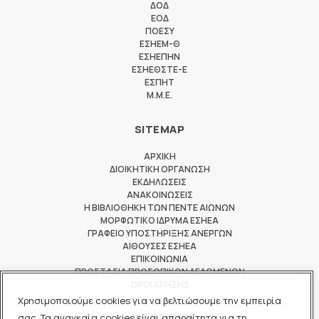
ΔΟΔ
ΕΟΔ
ΠΟΕΣΥ
ΕΣΗΕΜ-Θ
ΕΣΗΕΠΗΝ
ΕΣΗΕΘΣΤΕ-Ε
ΕΣΠΗΤ
M.M.E.
SITEMAP
ΑΡΧΙΚΗ
ΔΙΟΙΚΗΤΙΚΗ ΟΡΓΑΝΩΣΗ
ΕΚΔΗΛΩΣΕΙΣ
ΑΝΑΚΟΙΝΩΣΕΙΣ
Η ΒΙΒΛΙΟΘΗΚΗ ΤΩΝ ΠΕΝΤΕ ΑΙΩΝΩΝ
ΜΟΡΦΩΤΙΚΟ ΙΔΡΥΜΑ ΕΣΗΕΑ
ΓΡΑΦΕΙΟ ΥΠΟΣΤΗΡΙΞΗΣ ΑΝΕΡΓΩΝ
ΑΙΘΟΥΣΕΣ ΕΣΗΕΑ
ΕΠΙΚΟΙΝΩΝΙΑ
ΠΡΟΣΤΑΣΙΑ ΠΡΟΣΩΠΙΚΩΝ ΔΕΔΟΜΕΝΩΝ
ΟΡΟΙ ΧΡΗΣΗΣ
Χρησιμοποιούμε cookies για να βελτιώσουμε την εμπειρία
ΜΕΛΟΣ ΤΩΝ
σας. Τα αναγκαία cookies είναι απαραίτητα για τη