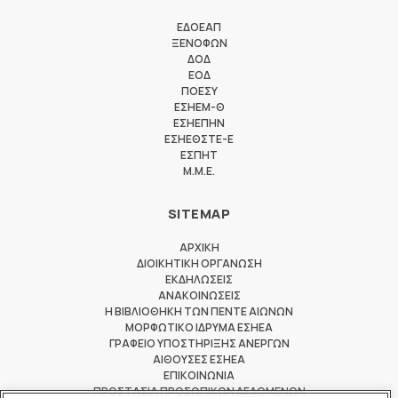
ΕΔΟΕΑΠ
ΞΕΝΟΦΩΝ
ΔΟΔ
ΕΟΔ
ΠΟΕΣΥ
ΕΣΗΕΜ-Θ
ΕΣΗΕΠΗΝ
ΕΣΗΕΘΣΤΕ-Ε
ΕΣΠΗΤ
M.M.E.
SITEMAP
ΑΡΧΙΚΗ
ΔΙΟΙΚΗΤΙΚΗ ΟΡΓΑΝΩΣΗ
ΕΚΔΗΛΩΣΕΙΣ
ΑΝΑΚΟΙΝΩΣΕΙΣ
Η ΒΙΒΛΙΟΘΗΚΗ ΤΩΝ ΠΕΝΤΕ ΑΙΩΝΩΝ
ΜΟΡΦΩΤΙΚΟ ΙΔΡΥΜΑ ΕΣΗΕΑ
ΓΡΑΦΕΙΟ ΥΠΟΣΤΗΡΙΞΗΣ ΑΝΕΡΓΩΝ
ΑΙΘΟΥΣΕΣ ΕΣΗΕΑ
ΕΠΙΚΟΙΝΩΝΙΑ
ΠΡΟΣΤΑΣΙΑ ΠΡΟΣΩΠΙΚΩΝ ΔΕΔΟΜΕΝΩΝ