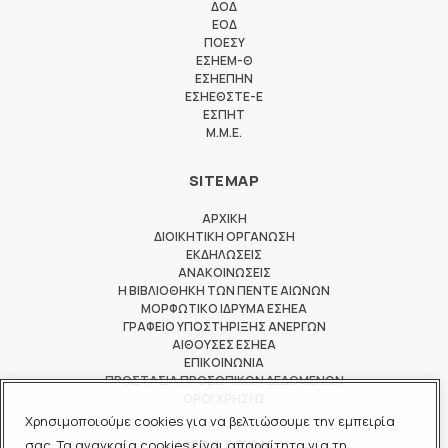
ΔΟΔ
ΕΟΔ
ΠΟΕΣΥ
ΕΣΗΕΜ-Θ
ΕΣΗΕΠΗΝ
ΕΣΗΕΘΣΤΕ-Ε
ΕΣΠΗΤ
M.M.E.
SITEMAP
ΑΡΧΙΚΗ
ΔΙΟΙΚΗΤΙΚΗ ΟΡΓΑΝΩΣΗ
ΕΚΔΗΛΩΣΕΙΣ
ΑΝΑΚΟΙΝΩΣΕΙΣ
Η ΒΙΒΛΙΟΘΗΚΗ ΤΩΝ ΠΕΝΤΕ ΑΙΩΝΩΝ
ΜΟΡΦΩΤΙΚΟ ΙΔΡΥΜΑ ΕΣΗΕΑ
ΓΡΑΦΕΙΟ ΥΠΟΣΤΗΡΙΞΗΣ ΑΝΕΡΓΩΝ
ΑΙΘΟΥΣΕΣ ΕΣΗΕΑ
ΕΠΙΚΟΙΝΩΝΙΑ
ΠΡΟΣΤΑΣΙΑ ΠΡΟΣΩΠΙΚΩΝ ΔΕΔΟΜΕΝΩΝ
ΟΡΟΙ ΧΡΗΣΗΣ
Χρησιμοποιούμε cookies για να βελτιώσουμε την εμπειρία
ΜΕΛΟΣ ΤΩΝ
σας. Τα αναγκαία cookies είναι απαραίτητα για τη