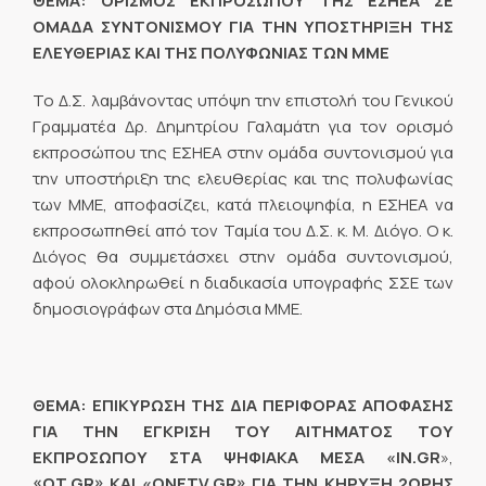
ΘΕΜΑ: ΟΡΙΣΜΟΣ ΕΚΠΡΟΣΩΠΟΥ ΤΗΣ ΕΣΗΕΑ ΣΕ
ΟΜΑΔΑ ΣΥΝΤΟΝΙΣΜΟΥ ΓΙΑ ΤΗΝ ΥΠΟΣΤΗΡΙΞΗ ΤΗΣ
ΕΛΕΥΘΕΡΙΑΣ ΚΑΙ ΤΗΣ ΠΟΛΥΦΩΝΙΑΣ ΤΩΝ ΜΜΕ
Το Δ.Σ. λαμβάνοντας υπόψη την επιστολή του Γενικού
Γραμματέα Δρ. Δημητρίου Γαλαμάτη για τον ορισμό
εκπροσώπου της ΕΣΗΕΑ στην ομάδα συντονισμού για
την υποστήριξη της ελευθερίας και της πολυφωνίας
των ΜΜΕ, αποφασίζει, κατά πλειοψηφία, η ΕΣΗΕΑ να
εκπροσωπηθεί από τον Ταμία του Δ.Σ. κ. Μ. Διόγο. Ο κ.
Διόγος θα συμμετάσχει στην ομάδα συντονισμού,
αφού ολοκληρωθεί η διαδικασία υπογραφής ΣΣΕ των
δημοσιογράφων στα Δημόσια ΜΜΕ.
ΘΕΜΑ: ΕΠΙΚΥΡΩΣΗ ΤΗΣ ΔΙΑ ΠΕΡΙΦΟΡΑΣ ΑΠΟΦΑΣΗΣ
ΓΙΑ ΤΗΝ ΕΓΚΡΙΣΗ ΤΟΥ ΑΙΤΗΜΑΤΟΣ ΤΟΥ
ΕΚΠΡΟΣΩΠΟΥ ΣΤΑ ΨΗΦΙΑΚΑ ΜΕΣΑ
«IN.GR
»,
«OT.GR» ΚΑΙ «ONETV.GR»
ΓΙΑ ΤΗΝ ΚΗΡΥΞΗ 2ΩΡΗΣ