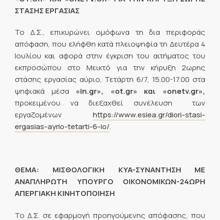
ΣΤΑΣΗΣ ΕΡΓΑΣΙΑΣ
Το Δ.Σ., επικυρώνει ομόφωνα τη δια περιφοράς
απόφαση, που ελήφθη κατά πλειοψηφία τη Δευτέρα 4
Ιουλίου και αφορά στην έγκριση του αιτήματος του
εκπροσώπου στο Μεικτό για την κήρυξη 2ωρης
στάσης εργασίας αύριο, Τετάρτη 6/7, 15.00-17.00 στα
ψηφιακά μέσα
«in.gr
», «ot.gr» και «onetv.gr»,
προκειμένου να διεξαχθεί συνέλευση των
εργαζομένων
https://www.esiea.gr/diori-stasi-
ergasias-ayrio-tetarti-6-io/
.
ΘΕΜΑ: ΜΙΣΘΟΛΟΓΙΚΗ KYA-ΣΥΝΑΝΤΗΣΗ ΜΕ
ΑΝΑΠΛΗΡΩΤΗ ΥΠΟΥΡΓΟ ΟΙΚΟΝΟΜΙΚΩΝ-24ΩΡΗ
ΑΠΕΡΓΙΑΚΗ ΚΙΝΗΤΟΠΟΙΗΣΗ
Το Δ.Σ. σε εφαρμογή προηγούμενης απόφασης, που