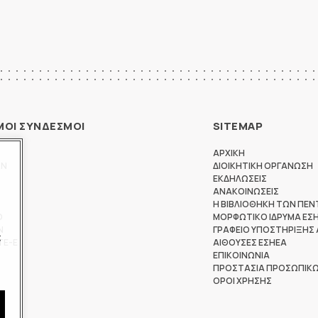
ΜΟΙ ΣΥΝΔΕΣΜΟΙ
SITEMAP
ΑΡΧΙΚΗ
ΩΝ
ΔΙΟΙΚΗΤΙΚΗ ΟΡΓΑΝΩΣΗ
ΕΚΔΗΛΩΣΕΙΣ
ΑΝΑΚΟΙΝΩΣΕΙΣ
Η ΒΙΒΛΙΟΘΗΚΗ ΤΩΝ ΠΕΝ
Θ
ΜΟΡΦΩΤΙΚΟ ΙΔΡΥΜΑ ΕΣ
Ν
ΓΡΑΦΕΙΟ ΥΠΟΣΤΗΡΙΞΗΣ
ς
ΤΕ-Ε
ΑΙΘΟΥΣΕΣ ΕΣΗΕΑ
ΕΠΙΚΟΙΝΩΝΙΑ
ΠΡΟΣΤΑΣΙΑ ΠΡΟΣΩΠΙΚ
ΟΡΟΙ ΧΡΗΣΗΣ