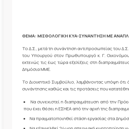
ΘΕΜΑ: ΜΙΣΘΟΛΟΓΙΚΗ KYA-ΣΥΝΑΝΤΗΣΗ ΜΕ ΑΝΑΠΛ
Το Δ.Σ., μετά τη συνάντηση αντιπροσωπείας του Δ.Σ
του Υπουργού στον Πρωθυπουργό κ. Γ. Οικονόμου
εκτενώς τις έως τώρα εξελίξεις στη διαπραγμάτε
Δημόσια ΜΜΕ.
Το Διοικητικό Συμβούλιο, λαμβάνοντας υπόψη ότι ό
συνάντησης καθώς και τις προτάσεις που κατατέθη
Να συνεχιστεί η διαπραγμάτευση από την Πρόε
που έχει θέσει η ΕΣΗΕΑ από την αρχή της διαπραγμ
Να πραγματοποιηθεί στάση εργασίας στα Δημόσια
Να εξαγγελθεί 24ωρη απεργιακή κινητοποίηση γι