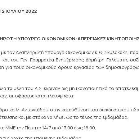
12 ΙΟΥΛΙΟΥ 2022
ΗΡΩΤΗ ΥΠΟΥΡΓΟ ΟΙΚΟΝΟΜΙΚΩΝ-ΑΠΕΡΓΙΑΚΕΣ ΚΙΝΗΤΟΠΟΙΗΣ
. με τον Αναπληρωτή Υπουργό Οικονομικών κ. Θ. Σκυλακάκη, πα
 και του Γεν. Γραμματέα Ενημέρωσης Δημήτρη Γαλαμάτη, συ
υση για τους οικονομικούς όρους εργασίας των δημοσιογράφ
λα τα μέλη του Δ.Σ. έκριναν ως μη ικανοποιητικό το αποτέλεσ
καν, αποφάσισε κατά πλειοψηφία:
δρο κα Μ. Αντωνιάδου στην κατεύθυνση του διεκδικητικού πλ
άτευσης και με στόχο να λήξει ως το τέλος της εβδομάδας.
 ΜΜΕ την Πέμπτη 14/7 από 13.00 έως 16.00.
α τις αρχές της επόμενης εβδομάδας.