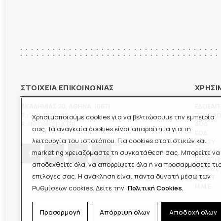
ΣΤΟΙΧΕΙΑ ΕΠΙΚΟΙΝΩΝΙΑΣ
ΧΡΗΣΙ
ΑΚΑΔΗΜΙΑΣ 20
,
ΑΘΗΝΑ
,
10671
ΕΔΟΕΑΠ
T.:
210-3675400
ΞΕΝΟΦ
Χρησιμοποιούμε cookies για να βελτιώσουμε την εμπειρία
E.:
INFO@ESIEA.GR
ΔΟΔ
σας. Τα αναγκαία cookies είναι απαραίτητα για τη
ΕΟΔ
λειτουργία του ιστοτόπου. Για cookies στατιστικών και
ΠΟΕΣΥ
ΕΣΗΕΜ-
marketing χρειαζόμαστε τη συγκατάθεσή σας. Μπορείτε να
ΕΣΗΕΠΗ
αποδεχθείτε όλα, να απορρίψετε όλα ή να προσαρμόσετε τι
ΕΣΗΕΘΣ
επιλογές σας. Η ανάκληση είναι πάντα δυνατή μέσω των
ΕΣΠΗΤ
M.M.E.
Ρυθμίσεων cookies. Δείτε την
Πολιτική Cookies.
Προσαρμογή
Απόρριψη όλων
Αποδοχή όλων