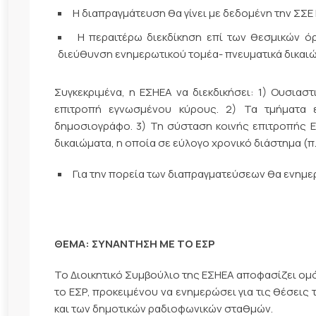
Η διαπραγμάτευση θα γίνει με δεδομένη την ΣΣΕ
Η περαιτέρω διεκδίκηση επί των θεσμικών ό
διεύθυνση ενημερωτικού τομέα- πνευματικά δικαι
Συγκεκριμένα, η ΕΣΗΕΑ να διεκδικήσει: 1) Ουσιασ
επιτροπή εγνωσμένου κύρους. 2) Τα τμήματα 
δημοσιογράφο. 3) Τη σύσταση κοινής επιτροπής 
δικαιώματα, η οποία σε εύλογο χρονικό διάστημα (π.
Για την πορεία των διαπραγματεύσεων θα ενημερώ
ΘΕΜΑ: ΣΥΝΑΝΤΗΣΗ ΜΕ ΤΟ ΕΣΡ
Το Διοικητικό Συμβούλιο της ΕΣΗΕΑ αποφασίζει ομ
το ΕΣΡ, προκειμένου να ενημερώσει για τις θέσει
και των δημοτικών ραδιοφωνικών σταθμών.