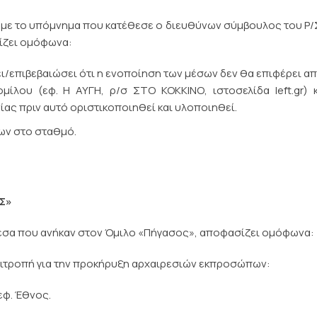
κά με το υπόμνημα που κατέθεσε ο διευθύνων σύμβουλος του Ρ
σίζει ομόφωνα:
ει/επιβεβαιώσει ότι η ενοποίηση των μέσων δεν θα επιφέρει α
ίλου (εφ. Η ΑΥΓΗ, ρ/σ ΣΤΟ ΚΟΚΚΙΝΟ, ιστοσελίδα left.gr) 
ας πριν αυτό οριστικοποιηθεί και υλοποιηθεί.
ων στο σταθμό.
Σ»
 μέσα που ανήκαν στον Όμιλο «Πήγασος», αποφασίζει ομόφωνα:
πιτροπή για την προκήρυξη αρχαιρεσιών εκπροσώπων:
εφ. Έθνος.