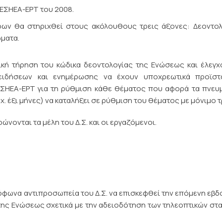
 ΕΣΗΕΑ-ΕΡΤ του 2008.
ρων θα στηριχθεί στους ακόλουθους τρεις άξονες: Δεοντολ
ώματα.
τική τήρηση του κώδικα δεοντολογίας της Ενώσεως και έλεγ
ειδήσεων και ενημέρωσης να έχουν υποχρεωτικά προϊστ
ΕΣΗΕΑ-ΕΡΤ για τη ρύθμιση κάθε θέματος που αφορά τα πνευ
χ. έξι μήνες) να καταλήξει σε ρύθμιση του θέματος με μόνιμο 
νονται τα μέλη του Δ.Σ. και οι εργαζόμενοι.
όφωνα αντιπροσωπεία του Δ.Σ. να επισκεφθεί την επόμενη εβ
ς της Ενώσεως σχετικά με την αδειοδότηση των τηλεοπτικών σ