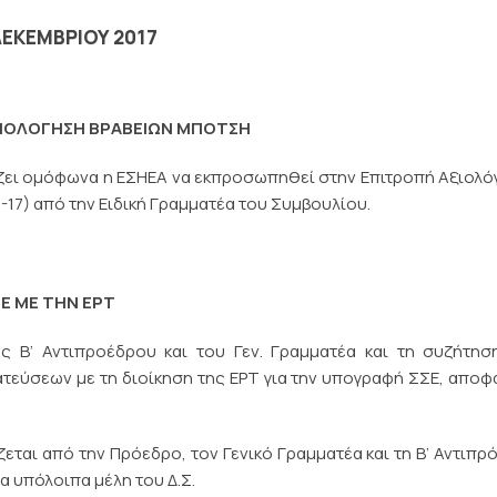
ΔΕΚΕΜΒΡΙΟΥ 2017
ΞΙΟΛΟΓΗΣΗ ΒΡΑΒΕΙΩΝ ΜΠΟΤΣΗ
σίζει ομόφωνα η ΕΣΗΕΑ να εκπροσωπηθεί στην Επιτροπή Αξιολ
-17) από την Ειδική Γραμματέα του Συμβουλίου.
Ε ΜΕ ΤΗΝ ΕΡΤ
ης Β’ Αντιπροέδρου και του Γεν. Γραμματέα και τη συζήτη
ατεύσεων με τη διοίκηση της ΕΡΤ για την υπογραφή ΣΣΕ, αποφ
ζεται από την Πρόεδρο, τον Γενικό Γραμματέα και τη Β’ Αντιπρ
α υπόλοιπα μέλη του Δ.Σ.