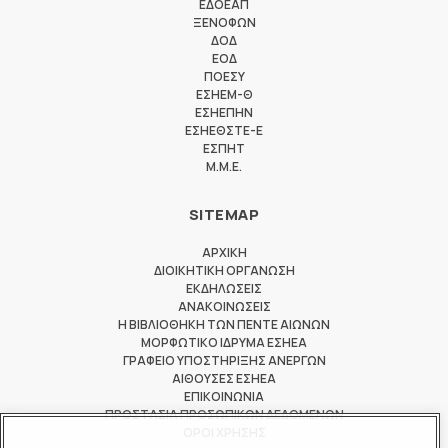
ΕΔΟΕΑΠ
ΞΕΝΟΦΩΝ
ΔΟΔ
ΕΟΔ
ΠΟΕΣΥ
ΕΣΗΕΜ-Θ
ΕΣΗΕΠΗΝ
ΕΣΗΕΘΣΤΕ-Ε
ΕΣΠΗΤ
M.M.E.
SITEMAP
ΑΡΧΙΚΗ
ΔΙΟΙΚΗΤΙΚΗ ΟΡΓΑΝΩΣΗ
ΕΚΔΗΛΩΣΕΙΣ
ΑΝΑΚΟΙΝΩΣΕΙΣ
Η ΒΙΒΛΙΟΘΗΚΗ ΤΩΝ ΠΕΝΤΕ ΑΙΩΝΩΝ
ΜΟΡΦΩΤΙΚΟ ΙΔΡΥΜΑ ΕΣΗΕΑ
ΓΡΑΦΕΙΟ ΥΠΟΣΤΗΡΙΞΗΣ ΑΝΕΡΓΩΝ
ΑΙΘΟΥΣΕΣ ΕΣΗΕΑ
ΕΠΙΚΟΙΝΩΝΙΑ
ΠΡΟΣΤΑΣΙΑ ΠΡΟΣΩΠΙΚΩΝ ΔΕΔΟΜΕΝΩΝ
ΟΡΟΙ ΧΡΗΣΗΣ