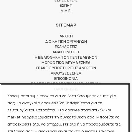
ΕΣΗΕΘΣΤΕ-Ε
ΕΣΠΗΤ
M.M.E.
SITEMAP
ΑΡΧΙΚΗ
ΔΙΟΙΚΗΤΙΚΗ ΟΡΓΑΝΩΣΗ
ΕΚΔΗΛΩΣΕΙΣ
ΑΝΑΚΟΙΝΩΣΕΙΣ
Η ΒΙΒΛΙΟΘΗΚΗ ΤΩΝ ΠΕΝΤΕ ΑΙΩΝΩΝ
ΜΟΡΦΩΤΙΚΟ ΙΔΡΥΜΑ ΕΣΗΕΑ
ΓΡΑΦΕΙΟ ΥΠΟΣΤΗΡΙΞΗΣ ΑΝΕΡΓΩΝ
ΑΙΘΟΥΣΕΣ ΕΣΗΕΑ
ΕΠΙΚΟΙΝΩΝΙΑ
ΠΡΟΣΤΑΣΙΑ ΠΡΟΣΩΠΙΚΩΝ ΔΕΔΟΜΕΝΩΝ
ΟΡΟΙ ΧΡΗΣΗΣ
Χρησιμοποιούμε cookies για να βελτιώσουμε την εμπειρία
ΜΕΛΟΣ ΤΩΝ
σας. Τα αναγκαία cookies είναι απαραίτητα για τη
λειτουργία του ιστοτόπου. Για cookies στατιστικών και
ΠΟΕΣΥ
marketing χρειαζόμαστε τη συγκατάθεσή σας. Μπορείτε να
ΔΟΔ
αποδεχθείτε όλα, να απορρίψετε όλα ή να προσαρμόσετε τις
ΕΟΔ
επιλογές σας. Η ανάκληση είναι πάντα δυνατή μέσω των