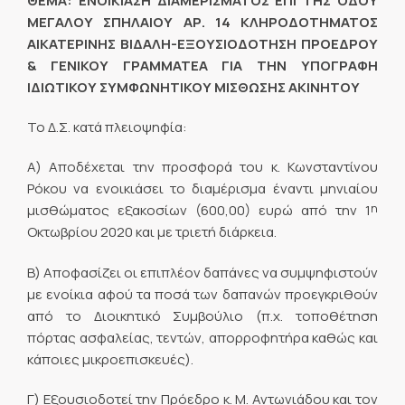
ΘΕΜΑ: ΕΝΟΙΚΙΑΣΗ ΔΙΑΜΕΡΙΣΜΑΤΟΣ ΕΠΙ ΤΗΣ ΟΔΟΥ
ΜΕΓΑΛΟΥ ΣΠΗΛΑΙΟΥ ΑΡ. 14 ΚΛΗΡΟΔΟΤΗΜΑΤΟΣ
ΑΙΚΑΤΕΡΙΝΗΣ ΒΙΔΑΛΗ-ΕΞΟΥΣΙΟΔΟΤΗΣΗ ΠΡΟΕΔΡΟΥ
& ΓΕΝΙΚΟΥ ΓΡΑΜΜΑΤΕΑ ΓΙΑ ΤΗΝ ΥΠΟΓΡΑΦΗ
ΙΔΙΩΤΙΚΟΥ ΣΥΜΦΩΝΗΤΙΚΟΥ ΜΙΣΘΩΣΗΣ ΑΚΙΝΗΤΟΥ
Το Δ.Σ. κατά πλειοψηφία:
Α) Αποδέχεται την προσφορά του κ. Κωνσταντίνου
Ρόκου να ενοικιάσει το διαμέρισμα έναντι μηνιαίου
η
μισθώματος εξακοσίων (600,00) ευρώ από την 1
Οκτωβρίου 2020 και με τριετή διάρκεια.
Β) Αποφασίζει οι επιπλέον δαπάνες να συμψηφιστούν
με ενοίκια αφού τα ποσά των δαπανών προεγκριθούν
από το Διοικητικό Συμβούλιο (π.χ. τοποθέτηση
πόρτας ασφαλείας, τεντών, απορροφητήρα καθώς και
κάποιες μικροεπισκευές).
Γ) Εξουσιοδοτεί την Πρόεδρο κ. Μ. Αντωνιάδου και τον