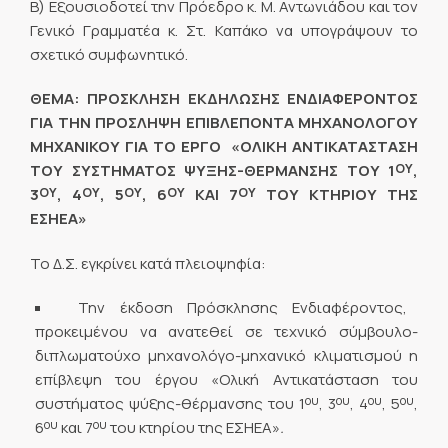
Β) Εξουσιοδοτεί την Πρόεδρο κ. Μ. Αντωνιάδου και τον
Γενικό Γραμματέα κ. Στ. Καπάκο να υπογράψουν το
σχετικό συμφωνητικό.
ΘΕΜΑ: ΠΡΟΣΚΛΗΣΗ ΕΚΔΗΛΩΣΗΣ ΕΝΔΙΑΦΕΡΟΝΤΟΣ
ΓΙΑ ΤΗΝ ΠΡΟΣΛΗΨΗ ΕΠΙΒΛΕΠΟΝΤΑ ΜΗΧΑΝΟΛΟΓΟΥ
ΜΗΧΑΝΙΚΟΥ ΓΙΑ ΤΟ ΕΡΓΟ «ΟΛΙΚΗ ΑΝΤΙΚΑΤΑΣΤΑΣΗ
ΟΥ
ΤΟΥ ΣΥΣΤΗΜΑΤΟΣ ΨΥΞΗΣ-ΘΕΡΜΑΝΣΗΣ ΤΟΥ 1
,
ΟΥ
ΟΥ
ΟΥ
ΟΥ
ΟΥ
3
, 4
, 5
, 6
ΚΑΙ 7
ΤΟΥ ΚΤΗΡΙΟΥ ΤΗΣ
ΕΣΗΕΑ»
Το Δ.Σ. εγκρίνει κατά πλειοψηφία:
Την έκδοση Πρόσκλησης Ενδιαφέροντος,
προκειμένου να ανατεθεί σε τεχνικό σύμβουλο-
διπλωματούχο μηχανολόγο-μηχανικό κλιματισμού η
επίβλεψη του έργου «Ολική Αντικατάσταση του
ου
ου
ου
ου
συστήματος ψύξης-θέρμανσης του 1
, 3
, 4
, 5
,
ου
ου
6
και 7
του κτηρίου της ΕΣΗΕΑ»
.