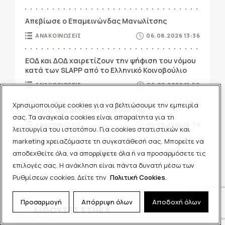
Απεβίωσε ο Επαμεινώνδας Μανωλίτσης
ΑΝΑΚΟΙΝΩΣΕΙΣ
06.08.2026 13:36
ΕΟΔ και ΔΟΔ χαιρετίζουν την ψήφιση του νόμου
κατά των SLAPP από το Ελληνικό Κοινοβούλιο
ΑΝΑΚΟΙΝΩΣΕΙΣ
06.08.2026 11:50
Χρησιμοποιούμε cookies για να βελτιώσουμε την εμπειρία
Η αργία του Δεκαπενταύγουστου
σας. Τα αναγκαία cookies είναι απαραίτητα για τη
ΑΝΑΚΟΙΝΩΣΕΙΣ
05.08.2026 16:59
λειτουργία του ιστοτόπου. Για cookies στατιστικών και
marketing χρειαζόμαστε τη συγκατάθεσή σας. Μπορείτε να
αποδεχθείτε όλα, να απορρίψετε όλα ή να προσαρμόσετε τις
ΠΕΡΙΣΣΟΤΕΡΑ →
επιλογές σας. Η ανάκληση είναι πάντα δυνατή μέσω των
Ρυθμίσεων cookies. Δείτε την
Πολιτική Cookies.
Προσαρμογή
Απόρριψη όλων
Αποδοχή όλων
ΑΙΘΟΥΣΕΣ ΕΣΗΕΑ