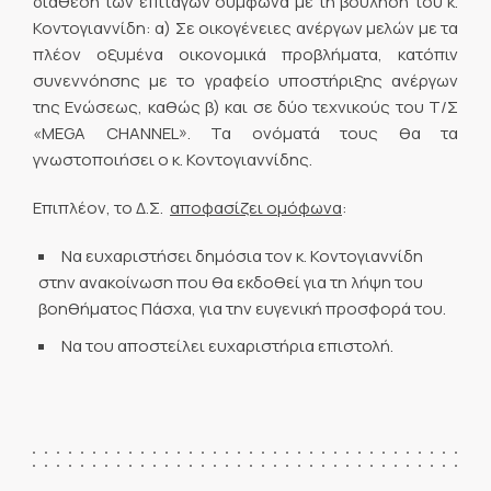
διάθεση των επιταγών σύμφωνα με τη βούληση του κ.
Κοντογιαννίδη: α) Σε οικογένειες ανέργων μελών με τα
πλέον οξυμένα οικονομικά προβλήματα, κατόπιν
συνεννόησης με το γραφείο υποστήριξης ανέργων
της Ενώσεως, καθώς β) και σε δύο τεχνικούς του Τ/Σ
«MEGA CHANNEL». Τα ονόματά τους θα τα
γνωστοποιήσει ο κ. Κοντογιαννίδης.
Επιπλέον, το Δ.Σ.
αποφασίζει ομόφωνα
:
Να ευχαριστήσει δημόσια τον κ. Κοντογιαννίδη
στην ανακοίνωση που θα εκδοθεί για τη λήψη του
βοηθήματος Πάσχα, για την ευγενική προσφορά του.
Να του αποστείλει ευχαριστήρια επιστολή.