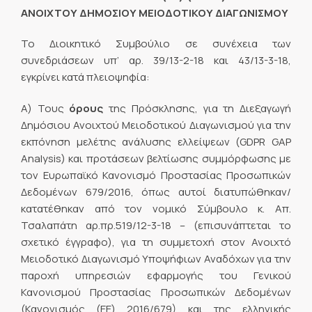
ΑΝΟΙΧΤΟΥ ΔΗΜΟΣΙΟΥ ΜΕΙΟΔΟΤΙΚΟΥ ΔΙΑΓΩΝΙΣΜΟΥ
Το Διοικητικό Συμβούλιο σε συνέχεια των
συνεδριάσεων υπ’ αρ. 39/13-2-18 και 43/13-3-18,
εγκρίνει κατά πλειοψηφία:
Α) Τους
όρους
της Πρόσκλησης, για τη Διεξαγωγή
Δημόσιου Ανοιχτού Μειοδοτικού Διαγωνισμού για την
εκπόνηση μελέτης ανάλυσης ελλείψεων (GDPR GAP
Analysis) και προτάσεων βελτίωσης συμμόρφωσης με
τον Ευρωπαϊκό Κανονισμό Προστασίας Προσωπικών
Δεδομένων 679/2016, όπως αυτοί διατυπώθηκαν/
κατατέθηκαν από τον νομικό Σύμβουλο κ. Απ.
Τσαλαπάτη αρ.πρ.519/12-3-18 – (επισυνάπτεται το
σχετικό έγγραφο), για τη συμμετοχή στον Ανοιχτό
Μειοδοτικό Διαγωνισμό Υποψήφιων Αναδόχων για την
παροχή υπηρεσιών εφαρμογής του Γενικού
Κανονισμού Προστασίας Προσωπικών Δεδομένων
(Κανονισμός (ΕΕ) 2016/679) και της ελληνικής