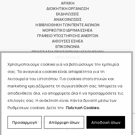
ΑΡΧΙΚΗ
ΔΙΟΙΚΗΤΙΚΗ ΟΡΓΑΝΩΣΗ
ΕΚΔΗΛΩΣΕΙΣ
ΑΝΑΚΟΙΝΩΣΕΙΣ
Η ΒΙΒΛΙΟΘΗΚΗ ΤΩΝ ΠΕΝΤΕ ΑΙΩΝΩΝ
ΜΟΡΦΩΤΙΚΟ ΙΔΡΥΜΑ ΕΣΗΕΑ
ΓΡΑΦΕΙΟ ΥΠΟΣΤΗΡΙΞΗΣ ΑΝΕΡΓΩΝ
ΑΙΘΟΥΣΕΣ ΕΣΗΕΑ
ΕΠΙΚΟΙΝΩΝΙΑ
ΠΡΟΣΤΑΣΙΑ ΠΡΟΣΩΠΙΚΩΝ ΔΕΔΟΜΕΝΩΝ
ΟΡΟΙ ΧΡΗΣΗΣ
Χρησιμοποιούμε cookies για να βελτιώσουμε την εμπειρία
ΜΕΛΟΣ ΤΩΝ
σας. Τα αναγκαία cookies είναι απαραίτητα για τη
λειτουργία του ιστοτόπου. Για cookies στατιστικών και
ΠΟΕΣΥ
marketing χρειαζόμαστε τη συγκατάθεσή σας. Μπορείτε να
ΔΟΔ
αποδεχθείτε όλα, να απορρίψετε όλα ή να προσαρμόσετε τις
ΕΟΔ
επιλογές σας. Η ανάκληση είναι πάντα δυνατή μέσω των
Ρυθμίσεων cookies. Δείτε την
Πολιτική Cookies.
Προσαρμογή
Απόρριψη όλων
Αποδοχή όλων
© 2021 ΕΣΗΕΑ - ALL RIGHTS RESERVED
DESIGN BY