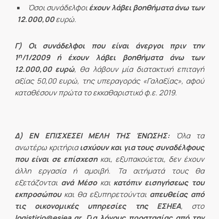
Όσοι συνάδελφοι
έχουν λάβει βοηθήματα άνω των
12.000,00
ευρώ.
Γ)
Οι συνάδελφοι που είναι άνεργοι πριν την
η
1
/1/2009 ή έχουν λάβει βοηθήματα άνω των
12.000,00
ευρώ
, θα λάβουν μία διατακτική επιταγή
αξίας 50,00 ευρώ, της υπεραγοράς «Γαλαξίας», αφού
καταθέσουν πρώτα το εκκαθαριστικό φ.ε. 2019.
Δ) ΕΝ ΕΠΙΣΧΕΣΕΙ ΜΕΛΗ ΤΗΣ ΈΝΩΣΗΣ:
Όλα τα
ανωτέρω κριτήρια
ισχύουν και για τους συναδέλφους
που είναι σε επίσχεση
και, εξυπακούεται, δεν έχουν
άλλη εργασία ή αμοιβή. Τα αιτήματά τους θα
εξετάζονται
ανά Μέσο
και
κατόπιν εισηγήσεως του
εκπροσώπου
και θα εξυπηρετούνται
απευθείας από
τις οικονομικές υπηρεσίες της ΕΣΗΕΑ
, στο
logistirio
@
esiea
.
gr
.
Για λόγους προστασίας από την