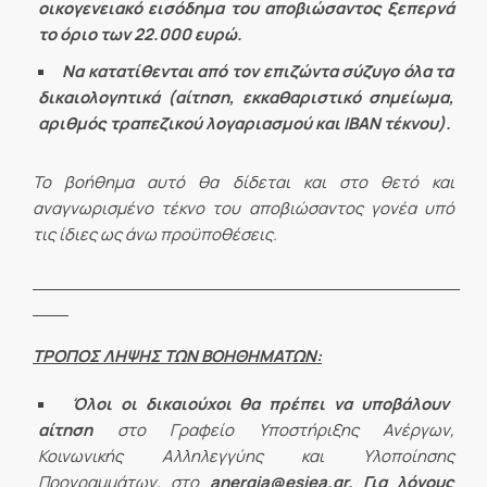
οικογενειακό εισόδημα του αποβιώσαντος ξεπερνά
το όριο των 22.000 ευρώ.
Να κατατίθενται από τον επιζώντα σύζυγο όλα τα
δικαιολογητικά (αίτηση, εκκαθαριστικό σημείωμα,
αριθμός τραπεζικού λογαριασμού και ΙΒΑΝ τέκνου).
Το βοήθημα αυτό θα δίδεται και στο θετό και
αναγνωρισμένο τέκνο του αποβιώσαντος γονέα υπό
τις ίδιες ως άνω προϋποθέσεις.
ΤΡΟΠΟΣ ΛΗΨΗΣ ΤΩΝ ΒΟΗΘΗΜΑΤΩΝ:
Όλοι οι δικαιούχοι
θα πρέπει να υποβάλουν
αίτηση
στο Γραφείο Υποστήριξης Ανέργων,
Κοινωνικής Αλληλεγγύης και Υλοποίησης
Προγραμμάτων, στο
anergia
@
esiea
.
gr
. Για λόγους