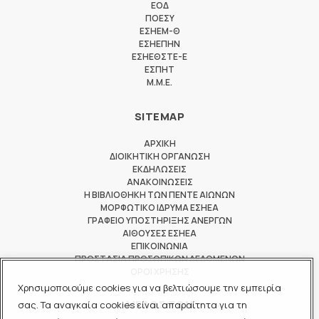
ΕΟΔ
ΠΟΕΣΥ
ΕΣΗΕΜ-Θ
ΕΣΗΕΠΗΝ
ΕΣΗΕΘΣΤΕ-Ε
ΕΣΠΗΤ
M.M.E.
SITEMAP
ΑΡΧΙΚΗ
ΔΙΟΙΚΗΤΙΚΗ ΟΡΓΑΝΩΣΗ
ΕΚΔΗΛΩΣΕΙΣ
ΑΝΑΚΟΙΝΩΣΕΙΣ
Η ΒΙΒΛΙΟΘΗΚΗ ΤΩΝ ΠΕΝΤΕ ΑΙΩΝΩΝ
ΜΟΡΦΩΤΙΚΟ ΙΔΡΥΜΑ ΕΣΗΕΑ
ΓΡΑΦΕΙΟ ΥΠΟΣΤΗΡΙΞΗΣ ΑΝΕΡΓΩΝ
ΑΙΘΟΥΣΕΣ ΕΣΗΕΑ
ΕΠΙΚΟΙΝΩΝΙΑ
ΠΡΟΣΤΑΣΙΑ ΠΡΟΣΩΠΙΚΩΝ ΔΕΔΟΜΕΝΩΝ
ΟΡΟΙ ΧΡΗΣΗΣ
Χρησιμοποιούμε cookies για να βελτιώσουμε την εμπειρία
ΜΕΛΟΣ ΤΩΝ
σας. Τα αναγκαία cookies είναι απαραίτητα για τη