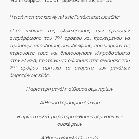
για τη συμβολή του στη βιβλιοθήκη της ΕΣΗΕΑ.
Η εισήγηση της κας Αγγελικής Γυπάκη έχει ως εξής:
«
Στο πλαίσιο της ολοκλήρωσης των εργασιών
ου
αναμόρφωσης του 7
ορόφου και προκειμένου να
τιμήσουμε σπουδαίους συναδέλφους, που δώρισαν τις
περιουσίες τους και δημιούργησαν κληροδοτήματα
στην ΕΣΗΕΑ, προτείνω να δώσουμε στις αίθουσες του
ου
7
ορόφου τιμητικά τα ονόματα των μεγάλων
δωρητών ως εξής:
Η αριστερή μεγάλη αίθουσα σεμιναρίων
Αίθουσα Γεράσιμου Λύχνου
Η πρώτη δεξιά, μικρότερη αίθουσα σεμιναρίων –
συσκέψεων
Αίθουσα Ηρακλή Πετιμεζά