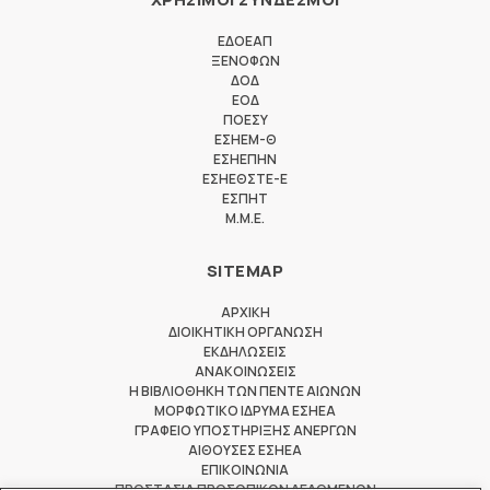
ΕΔΟΕΑΠ
ΞΕΝΟΦΩΝ
ΔΟΔ
ΕΟΔ
ΠΟΕΣΥ
ΕΣΗΕΜ-Θ
ΕΣΗΕΠΗΝ
ΕΣΗΕΘΣΤΕ-Ε
ΕΣΠΗΤ
M.M.E.
SITEMAP
ΑΡΧΙΚΗ
ΔΙΟΙΚΗΤΙΚΗ ΟΡΓΑΝΩΣΗ
ΕΚΔΗΛΩΣΕΙΣ
ΑΝΑΚΟΙΝΩΣΕΙΣ
Η ΒΙΒΛΙΟΘΗΚΗ ΤΩΝ ΠΕΝΤΕ ΑΙΩΝΩΝ
ΜΟΡΦΩΤΙΚΟ ΙΔΡΥΜΑ ΕΣΗΕΑ
ΓΡΑΦΕΙΟ ΥΠΟΣΤΗΡΙΞΗΣ ΑΝΕΡΓΩΝ
ΑΙΘΟΥΣΕΣ ΕΣΗΕΑ
ΕΠΙΚΟΙΝΩΝΙΑ
ΠΡΟΣΤΑΣΙΑ ΠΡΟΣΩΠΙΚΩΝ ΔΕΔΟΜΕΝΩΝ