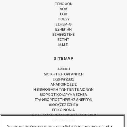
ΞΕΝΟΦΩΝ
ΔΟΔ
ΕΟΔ
ΠΟΕΣΥ
ΕΣΗΕΜ-Θ
ΕΣΗΕΠΗΝ
ΕΣΗΕΘΣΤΕ-Ε
ΕΣΠΗΤ
M.M.E.
SITEMAP
ΑΡΧΙΚΗ
ΔΙΟΙΚΗΤΙΚΗ ΟΡΓΑΝΩΣΗ
ΕΚΔΗΛΩΣΕΙΣ
ΑΝΑΚΟΙΝΩΣΕΙΣ
Η ΒΙΒΛΙΟΘΗΚΗ ΤΩΝ ΠΕΝΤΕ ΑΙΩΝΩΝ
ΜΟΡΦΩΤΙΚΟ ΙΔΡΥΜΑ ΕΣΗΕΑ
ΓΡΑΦΕΙΟ ΥΠΟΣΤΗΡΙΞΗΣ ΑΝΕΡΓΩΝ
ΑΙΘΟΥΣΕΣ ΕΣΗΕΑ
ΕΠΙΚΟΙΝΩΝΙΑ
ΠΡΟΣΤΑΣΙΑ ΠΡΟΣΩΠΙΚΩΝ ΔΕΔΟΜΕΝΩΝ
ΟΡΟΙ ΧΡΗΣΗΣ
Χρησιμοποιούμε cookies για να βελτιώσουμε την εμπειρία