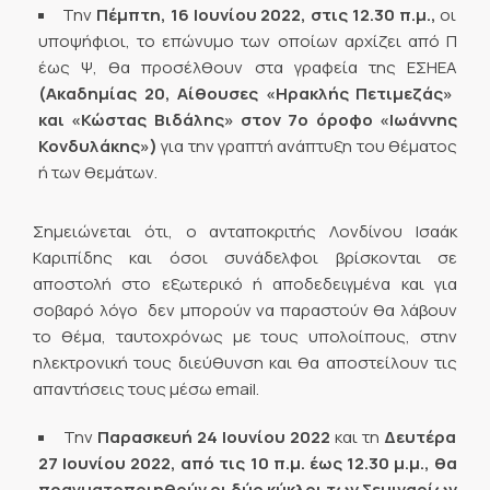
Την
Πέμπτη, 16 Ιουνίου 2022, στις 12.30 π.μ.,
οι
υποψήφιοι, το επώνυμο των οποίων αρχίζει από Π
έως Ψ, θα προσέλθουν στα γραφεία της ΕΣΗΕΑ
(Ακαδημίας 20, Αίθουσες «Ηρακλής Πετιμεζάς»
και «Κώστας Βιδάλης» στον 7ο όροφο «
I
ωάννης
Κονδυλάκης»)
για την γραπτή ανάπτυξη του θέματος
ή των θεμάτων.
Σημειώνεται ότι, ο ανταποκριτής Λονδίνου Ισαάκ
Καριπίδης και όσοι συνάδελφοι βρίσκονται σε
αποστολή στο εξωτερικό ή αποδεδειγμένα και για
σοβαρό λόγο δεν μπορούν να παραστούν θα λάβουν
το θέμα, ταυτοχρόνως με τους υπολοίπους, στην
ηλεκτρονική τους διεύθυνση και θα αποστείλουν τις
απαντήσεις τους μέσω email.
Την
Παρασκευή 24 Ιουνίου 2022
και τη
Δευτέρα
27 Ιουνίου 2022, από τις 10 π.μ. έως 12.30 μ.μ., θα
πραγματοποιηθούν οι δύο κύκλοι των Σεμιναρίων