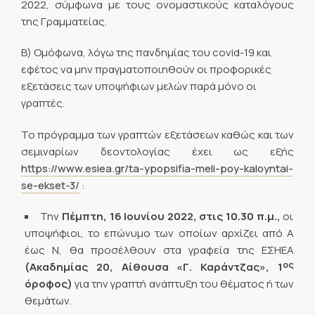
2022, σύμφωνα με τους ονομαστικούς καταλόγους
της Γραμματείας.
B) Ομόφωνα, λόγω της πανδημίας του covid-19 και
εφέτος να μην πραγματοποιηθούν οι προφορικές
εξετάσεις των υποψήφιων μελών παρά μόνο οι
γραπτές.
Το πρόγραμμα των γραπτών εξετάσεων καθώς και των
σεμιναρίων δεοντολογίας έχει ως εξής
https://www.esiea.gr/ta-ypopsifia-meli-poy-kaloyntai-
se-ekset-3/
:
Την
Πέμπτη, 16 Ιουνίου 2022, στις 10.30 π.μ.,
οι
υποψήφιοι, το επώνυμο των οποίων αρχίζει από A
έως Ν, θα προσέλθουν στα γραφεία της ΕΣΗΕΑ
ος
(Ακαδημίας 20, Αίθουσα «Γ. Καράντζας», 1
όροφος)
για την γραπτή ανάπτυξη του θέματος ή των
θεμάτων.