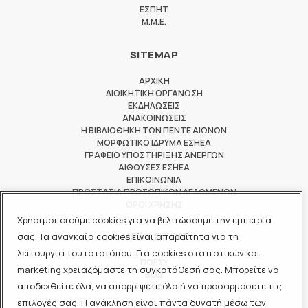
ΕΣΠΗΤ
M.M.E.
SITEMAP
ΑΡΧΙΚΗ
ΔΙΟΙΚΗΤΙΚΗ ΟΡΓΑΝΩΣΗ
ΕΚΔΗΛΩΣΕΙΣ
ΑΝΑΚΟΙΝΩΣΕΙΣ
Η ΒΙΒΛΙΟΘΗΚΗ ΤΩΝ ΠΕΝΤΕ ΑΙΩΝΩΝ
ΜΟΡΦΩΤΙΚΟ ΙΔΡΥΜΑ ΕΣΗΕΑ
ΓΡΑΦΕΙΟ ΥΠΟΣΤΗΡΙΞΗΣ ΑΝΕΡΓΩΝ
ΑΙΘΟΥΣΕΣ ΕΣΗΕΑ
ΕΠΙΚΟΙΝΩΝΙΑ
ΠΡΟΣΤΑΣΙΑ ΠΡΟΣΩΠΙΚΩΝ ΔΕΔΟΜΕΝΩΝ
ΟΡΟΙ ΧΡΗΣΗΣ
Χρησιμοποιούμε cookies για να βελτιώσουμε την εμπειρία
ΜΕΛΟΣ ΤΩΝ
σας. Τα αναγκαία cookies είναι απαραίτητα για τη
λειτουργία του ιστοτόπου. Για cookies στατιστικών και
ΠΟΕΣΥ
marketing χρειαζόμαστε τη συγκατάθεσή σας. Μπορείτε να
ΔΟΔ
αποδεχθείτε όλα, να απορρίψετε όλα ή να προσαρμόσετε τις
ΕΟΔ
επιλογές σας. Η ανάκληση είναι πάντα δυνατή μέσω των