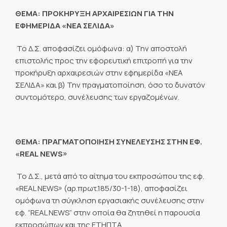
ΘΕΜΑ: ΠΡΟΚΗΡΥΞΗ ΑΡΧΑΙΡΕΣΙΩΝ ΓΙΑ ΤΗΝ
ΕΦΗΜΕΡΙΔΑ «ΝΕΑ ΣΕΛΙΔΑ»
Το Δ.Σ. αποφασίζει ομόφωνα: α) Την αποστολή
επιστολής προς την εφορευτική επιτροπή για την
προκήρυξη αρχαιρεσιών στην εφημερίδα «ΝΕΑ
ΣΕΛΙΔΑ» και β) Την πραγματοποίηση, όσο το δυνατόν
συντομότερο, συνέλευσης των εργαζομένων.
ΘΕΜΑ: ΠΡΑΓΜΑΤΟΠΟΙΗΣΗ ΣΥΝΕΛΕΥΣΗΣ ΣΤΗΝ ΕΦ.
«
REAL
NEWS
»
Το Δ.Σ., μετά από το αίτημα του εκπροσώπου της εφ.
«REAL NEWS» (αρ.πρωτ.185/30-1-18), αποφασίζει
ομόφωνα τη σύγκληση εργασιακής συνέλευσης στην
εφ. “REAL NEWS” στην οποία θα ζητηθεί η παρουσία
εκπροσώπων και της ΕΤΗΠΤΑ.