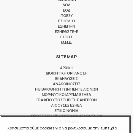
ΔΟΔ
ΕΟΔ
ΠΟΕΣΥ
ΕΣΗΕΜ-Θ
ΕΣΗΕΠΗΝ
ΕΣΗΕΘΣΤΕ-Ε
ΕΣΠΗΤ
M.M.E.
SITEMAP
ΑΡΧΙΚΗ
ΔΙΟΙΚΗΤΙΚΗ ΟΡΓΑΝΩΣΗ
ΕΚΔΗΛΩΣΕΙΣ
ΑΝΑΚΟΙΝΩΣΕΙΣ
Η ΒΙΒΛΙΟΘΗΚΗ ΤΩΝ ΠΕΝΤΕ ΑΙΩΝΩΝ
ΜΟΡΦΩΤΙΚΟ ΙΔΡΥΜΑ ΕΣΗΕΑ
ΓΡΑΦΕΙΟ ΥΠΟΣΤΗΡΙΞΗΣ ΑΝΕΡΓΩΝ
ΑΙΘΟΥΣΕΣ ΕΣΗΕΑ
ΕΠΙΚΟΙΝΩΝΙΑ
ΠΡΟΣΤΑΣΙΑ ΠΡΟΣΩΠΙΚΩΝ ΔΕΔΟΜΕΝΩΝ
ΟΡΟΙ ΧΡΗΣΗΣ
Χρησιμοποιούμε cookies για να βελτιώσουμε την εμπειρία