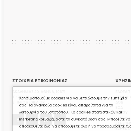
ΣΤΟΙΧΕΙΑ ΕΠΙΚΟΙΝΩΝΙΑΣ
ΧΡΗΣΙ
ΑΚΑΔΗΜΙΑΣ 20
,
ΑΘΗΝΑ
,
10671
ΕΔΟΕΑΠ
T.:
210-3675400
ΞΕΝΟΦ
Χρησιμοποιούμε cookies για να βελτιώσουμε την εμπειρία
E.:
INFO@ESIEA.GR
ΔΟΔ
σας. Τα αναγκαία cookies είναι απαραίτητα για τη
ΕΟΔ
λειτουργία του ιστοτόπου. Για cookies στατιστικών και
ΠΟΕΣΥ
ΕΣΗΕΜ-
marketing χρειαζόμαστε τη συγκατάθεσή σας. Μπορείτε να
ΕΣΗΕΠΗ
αποδεχθείτε όλα, να απορρίψετε όλα ή να προσαρμόσετε τι
ΕΣΗΕΘΣ